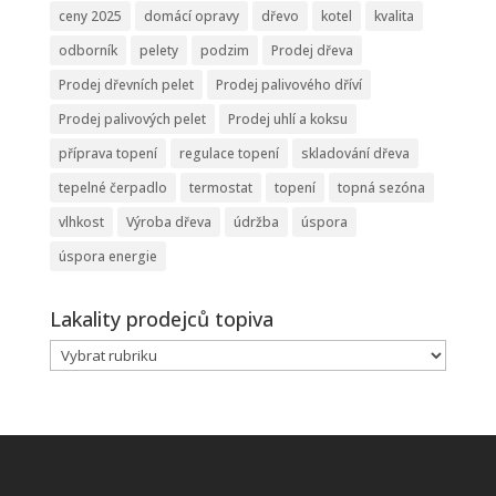
ceny 2025
domácí opravy
dřevo
kotel
kvalita
odborník
pelety
podzim
Prodej dřeva
Prodej dřevních pelet
Prodej palivového dříví
Prodej palivových pelet
Prodej uhlí a koksu
příprava topení
regulace topení
skladování dřeva
tepelné čerpadlo
termostat
topení
topná sezóna
vlhkost
Výroba dřeva
údržba
úspora
úspora energie
Lakality prodejců topiva
Lakality
prodejců
topiva