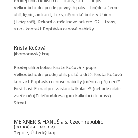
Prodej uhlí a koksu G2 – trans, s.r.o. – popis
Velkoobchodní prodej pevných paliv – hnědé a černé
uhlí, lignit, antracit, koks, německé brikety Union
(Heizprofi), Rekord a rašelinové brikety. G2 – trans,
s.r.o.- kontakt Poptávka cenové nabídky...
Krista Kočová
Jihomoravský kraj
Prodej uhlí a koksu Krista Kočová – popis
Velkoobchodní prodej uhlí, písků a drtě. Krista Kočová-
kontakt Poptávka cenové nabídky Jméno a příjmení*
First Last E-mail pro zaslání kalkulace* (nebude nikde
zveřejněn)TelefonAdresa (pro kalkulaci dopravy)
Street...
MEIXNER & HANUŠ a.s. Czech republic
(pobočka Teplice)
Teplice
,
Ústecký kraj