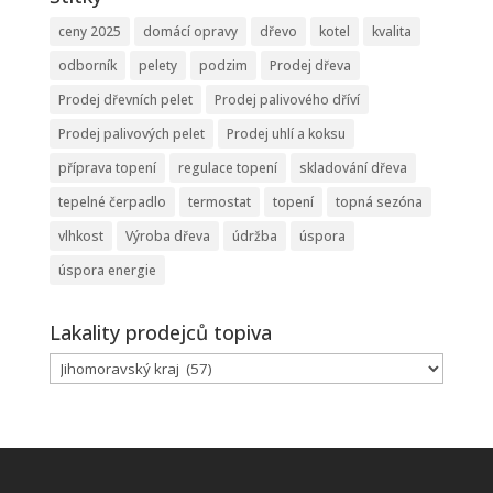
ceny 2025
domácí opravy
dřevo
kotel
kvalita
odborník
pelety
podzim
Prodej dřeva
Prodej dřevních pelet
Prodej palivového dříví
Prodej palivových pelet
Prodej uhlí a koksu
příprava topení
regulace topení
skladování dřeva
tepelné čerpadlo
termostat
topení
topná sezóna
vlhkost
Výroba dřeva
údržba
úspora
úspora energie
Lakality prodejců topiva
Lakality
prodejců
topiva