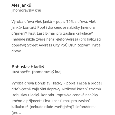
Aleš Janků
Jihomoravský kraj
Výroba dřeva Aleš Janků – popis Těžba dřeva. Aleš
Janků- kontakt Poptávka cenové nabídky Jméno a
příjmení* First Last E-mail pro zaslání kalkulace*
(nebude nikde zveřejněn)TelefonAdresa (pro kalkulaci
dopravy) Street Address City PSČ Druh topiva* Tvrdé
dřevo...
Bohuslav Hladký
Hustopeče
,
Jihomoravský kraj
Výroba dřeva Bohuslav Hladký – popis Těžba a prodej
dříví včetně zajištění dopravy. Rizikové kácení stromů.
Bohuslav Hladký- kontakt Poptávka cenové nabídky
Jméno a příjmení* First Last E-mail pro zaslání
kalkulace* (nebude nikde zveřejněn)TelefonAdresa
(pro...