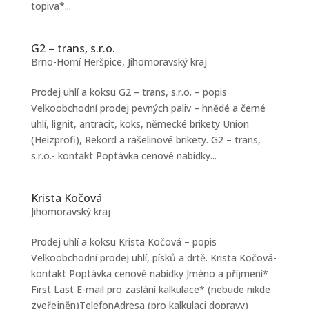
topiva*...
G2 – trans, s.r.o.
Brno-Horní Heršpice
,
Jihomoravský kraj
Prodej uhlí a koksu G2 – trans, s.r.o. – popis
Velkoobchodní prodej pevných paliv – hnědé a černé
uhlí, lignit, antracit, koks, německé brikety Union
(Heizprofi), Rekord a rašelinové brikety. G2 – trans,
s.r.o.- kontakt Poptávka cenové nabídky...
Krista Kočová
Jihomoravský kraj
Prodej uhlí a koksu Krista Kočová – popis
Velkoobchodní prodej uhlí, písků a drtě. Krista Kočová-
kontakt Poptávka cenové nabídky Jméno a příjmení*
First Last E-mail pro zaslání kalkulace* (nebude nikde
zveřejněn)TelefonAdresa (pro kalkulaci dopravy)