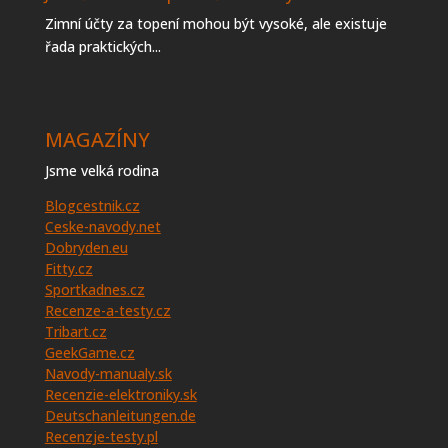
Zimní účty za topení mohou být vysoké, ale existuje
řada praktických...
MAGAZÍNY
Jsme velká rodina
Blogcestnik.cz
Ceske-navody.net
Dobryden.eu
Fitty.cz
Sportkadnes.cz
Recenze-a-testy.cz
Tribart.cz
GeekGame.cz
Navody-manualy.sk
Recenzie-elektroniky.sk
Deutschanleitungen.de
Recenzje-testy.pl