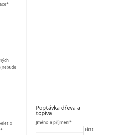
lace*
iných
* (nebude
Poptávka dřeva a
topiva
Jméno a příjmení
*
pelet o
First
e*