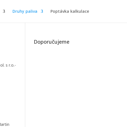
Druhy paliva
Poptávka kalkulace
Doporučujeme
. s r.o.-
artin