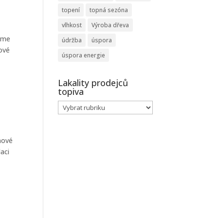
topení
topná sezóna
vlhkost
Výroba dřeva
váme
údržba
úspora
nové
úspora energie
Lakality prodejců
topiva
Lakality
prodejců
topiva
nové
aci