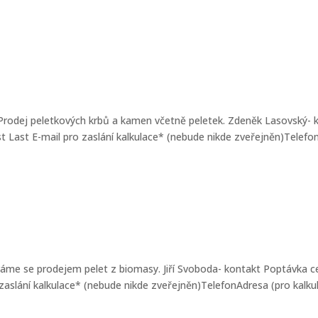
 Prodej peletkových krbů a kamen včetně peletek. Zdeněk Lasovský- 
t Last E-mail pro zaslání kalkulace* (nebude nikde zveřejněn)Telef
ýváme se prodejem pelet z biomasy. Jiří Svoboda- kontakt Poptávka 
 zaslání kalkulace* (nebude nikde zveřejněn)TelefonAdresa (pro kalkul