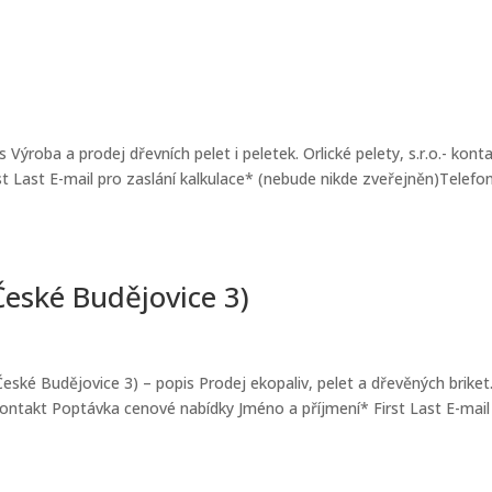
is Výroba a prodej dřevních pelet i peletek. Orlické pelety, s.r.o.- kont
t Last E-mail pro zaslání kalkulace* (nebude nikde zveřejněn)Telef
České Budějovice 3)
eské Budějovice 3) – popis Prodej ekopaliv, pelet a dřevěných briket
kontakt Poptávka cenové nabídky Jméno a příjmení* First Last E-mail