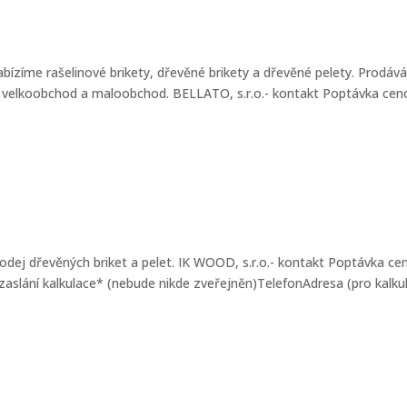
abízíme rašelinové brikety, dřevěné brikety a dřevěné pelety. Prodá
me velkoobchod a maloobchod. BELLATO, s.r.o.- kontakt Poptávka ce
rodej dřevěných briket a pelet. IK WOOD, s.r.o.- kontakt Poptávka ce
 zaslání kalkulace* (nebude nikde zveřejněn)TelefonAdresa (pro kalkul