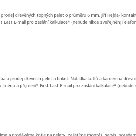
 a prodej dřevěných topných pelet o průměru 6 mm. Jiří Hejda- kontak
t Last E-mail pro zaslání kalkulace* (nebude nikde zveřejněn)Telef
ba a prodej dřevních pelet a briket. Nabídka kotlů a kamen na dřevní
méno a příjmení* First Last E-mail pro zaslání kalkulace* (nebude ni
ábíme a prodáváme kotle na pelety, zajistíme montáž, servis, poradens