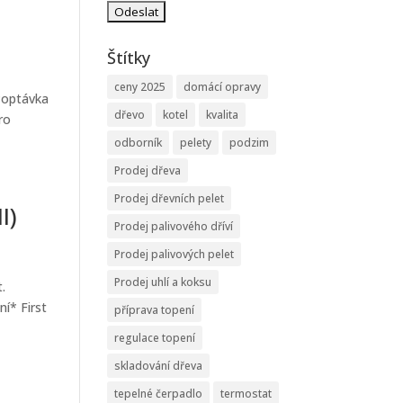
Štítky
ceny 2025
domácí opravy
 Poptávka
dřevo
kotel
kvalita
ro
odborník
pelety
podzim
Prodej dřeva
Prodej dřevních pelet
I)
Prodej palivového dříví
Prodej palivových pelet
Prodej uhlí a koksu
.
í* First
příprava topení
regulace topení
skladování dřeva
tepelné čerpadlo
termostat