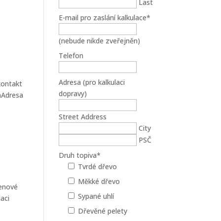
Last
E-mail pro zaslání kalkulace
*
(nebude nikde zveřejněn)
Telefon
Adresa (pro kalkulaci
kontakt
dopravy)
onAdresa
Street Address
City
PSČ
Druh topiva
*
Tvrdé dřevo
Měkké dřevo
cenové
Sypané uhlí
aci
Dřevěné pelety