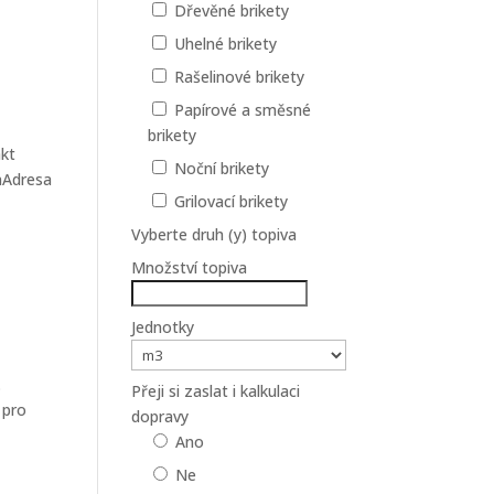
Dřevěné brikety
Uhelné brikety
Rašelinové brikety
Papírové a směsné
brikety
akt
Noční brikety
onAdresa
Grilovací brikety
Vyberte druh (y) topiva
Množství topiva
Jednotky
.
Přeji si zaslat i kalkulaci
 pro
dopravy
Ano
Ne