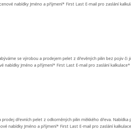
enové nabídky Jméno a příjmení* First Last E-mail pro zaslání kalku
 Zabýváme se výrobou a prodejem pelet z dřevěných pilin bez pojiv či j
ové nabídky Jméno a příjmení* First Last E-mail pro zaslání kalkulace
a prodej dřevních pelet z odkorněných pilin měkkého dřeva. Nabídka 
é nabídky Jméno a příjmení* First Last E-mail pro zaslání kalkulac