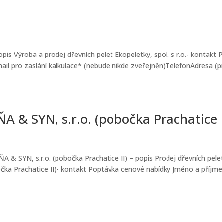
popis Výroba a prodej dřevních pelet Ekopeletky, spol. s r.o.- kontakt
mail pro zaslání kalkulace* (nebude nikde zveřejněn)TelefonAdresa (p
 SYN, s.r.o. (pobočka Prachatice I
 SYN, s.r.o. (pobočka Prachatice II) – popis Prodej dřevních pelet
 Prachatice II)- kontakt Poptávka cenové nabídky Jméno a příjmen