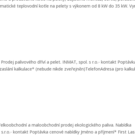
matické teplovodní kotle na pelety s výkonem od 8 kW do 35 kW. Vy
s Prodej palivového dříví a pelet. INMAT, spol. s r.o.- kontakt Poptáv
 zaslání kalkulace* (nebude nikde zveřejněn)TelefonAdresa (pro kalkul
s Velkoobchodní a maloobchodní prodej ekologického paliva. Nabídka
s, s.r.o.- kontakt Poptávka cenové nabídky Jméno a příjmení* First Las