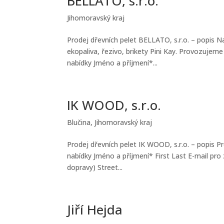
BELLATO, s.r.o.
Jihomoravský kraj
Prodej dřevních pelet BELLATO, s.r.o. – popis N
ekopaliva, řezivo, brikety Pini Kay. Provozuje
nabídky Jméno a příjmení*...
IK WOOD, s.r.o.
Blučina
,
Jihomoravský kraj
Prodej dřevních pelet IK WOOD, s.r.o. – popis P
nabídky Jméno a příjmení* First Last E-mail pro
dopravy) Street...
Jiří Hejda