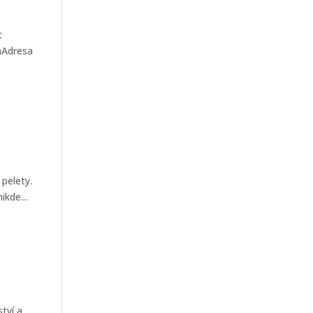
t
onAdresa
 pelety.
kde...
tví a