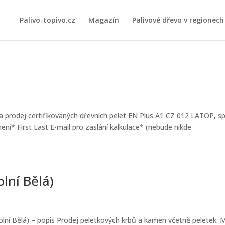
Palivo-topivo.cz
Magazín
Palivové dřevo v regionech
a prodej certifikovaných dřevních pelet EN Plus A1 CZ 012 LATOP, spol
ní* First Last E-mail pro zaslání kalkulace* (nebude nikde
lní Bělá)
lní Bělá) – popis Prodej peletkových krbů a kamen včetně peletek. M