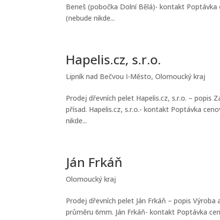
Beneš (pobočka Dolní Bělá)- kontakt Poptávka c
(nebude nikde...
Hapelis.cz, s.r.o.
Lipník nad Bečvou I-Město
,
Olomoucký kraj
Prodej dřevních pelet Hapelis.cz, s.r.o. – popis
přísad. Hapelis.cz, s.r.o.- kontakt Poptávka cen
nikde...
Ján Frkáň
Olomoucký kraj
Prodej dřevních pelet Ján Frkáň – popis Výroba 
průměru 6mm. Ján Frkáň- kontakt Poptávka cenov