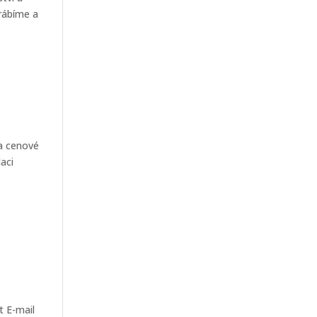
rábíme a
ka cenové
aci
t E-mail