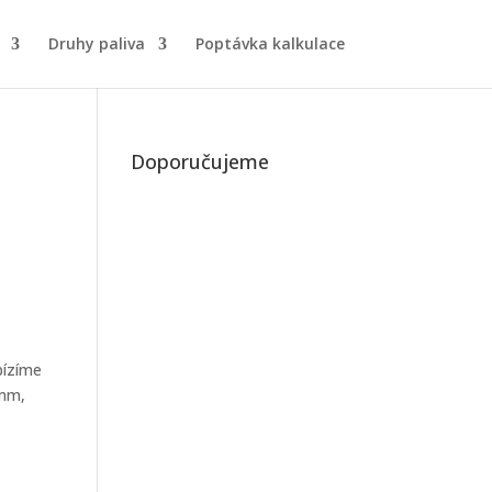
Druhy paliva
Poptávka kalkulace
Doporučujeme
bízíme
8mm,