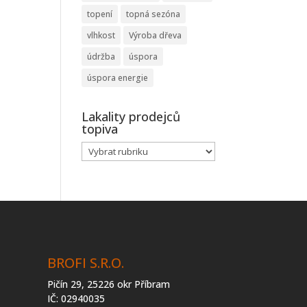
topení
topná sezóna
vlhkost
Výroba dřeva
údržba
úspora
úspora energie
Lakality prodejců
topiva
Lakality
prodejců
topiva
BROFI S.R.O.
Pičín 29, 25226 okr Příbram
IČ: 02940035