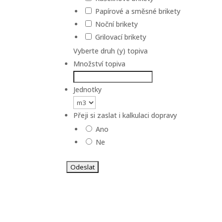
Papírové a směsné brikety
Noční brikety
Grilovací brikety
Vyberte druh (y) topiva
Množství topiva
Jednotky
Přeji si zaslat i kalkulaci dopravy
Ano
Ne