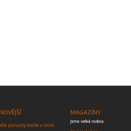
NOVĚJŠÍ
MAGAZÍNY
Jsme velká rodina
řešit poruchy kotle v zimě