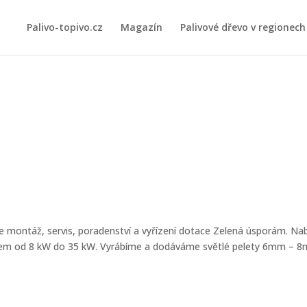
Palivo-topivo.cz
Magazín
Palivové dřevo v regionech
e montáž, servis, poradenství a vyřízení dotace Zelená úsporám. Na
onem od 8 kW do 35 kW. Vyrábíme a dodáváme světlé pelety 6mm – 