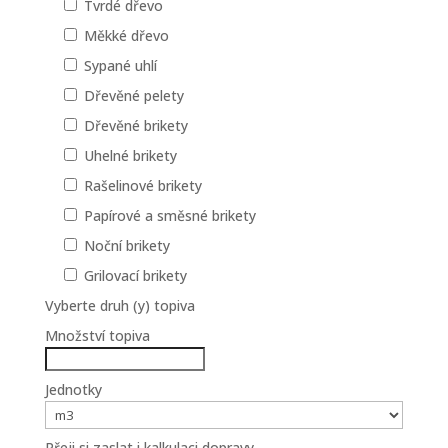
Tvrdé dřevo
Měkké dřevo
Sypané uhlí
Dřevěné pelety
Dřevěné brikety
Uhelné brikety
Rašelinové brikety
Papírové a směsné brikety
Noční brikety
Grilovací brikety
Vyberte druh (y) topiva
Množství topiva
Jednotky
Přeji si zaslat i kalkulaci dopravy