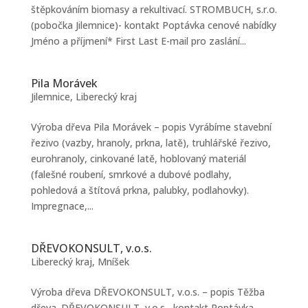
štěpkováním biomasy a rekultivací. STROMBUCH, s.r.o.
(pobočka Jilemnice)- kontakt Poptávka cenové nabídky
Jméno a příjmení* First Last E-mail pro zaslání...
Pila Morávek
Jilemnice
,
Liberecký kraj
Výroba dřeva Pila Morávek – popis Vyrábíme stavební
řezivo (vazby, hranoly, prkna, latě), truhlářské řezivo,
eurohranoly, cinkované latě, hoblovaný materiál
(falešné roubení, smrkové a dubové podlahy,
pohledová a štítová prkna, palubky, podlahovky).
Impregnace,...
DŘEVOKONSULT, v.o.s.
Liberecký kraj
,
Mníšek
Výroba dřeva DŘEVOKONSULT, v.o.s. – popis Těžba
dřeva. DŘEVOKONSULT, v.o.s.- kontakt Poptávka