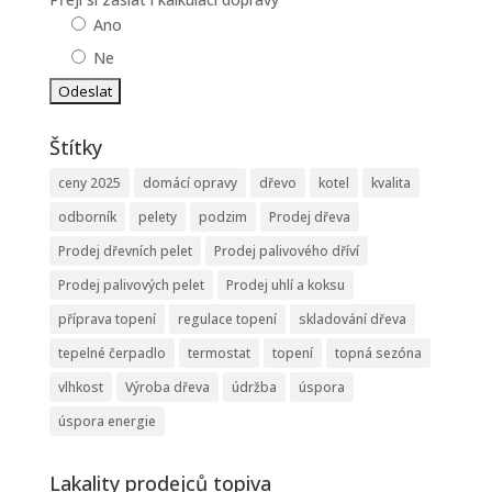
Ano
Ne
Štítky
ceny 2025
domácí opravy
dřevo
kotel
kvalita
odborník
pelety
podzim
Prodej dřeva
Prodej dřevních pelet
Prodej palivového dříví
Prodej palivových pelet
Prodej uhlí a koksu
příprava topení
regulace topení
skladování dřeva
tepelné čerpadlo
termostat
topení
topná sezóna
vlhkost
Výroba dřeva
údržba
úspora
úspora energie
Lakality prodejců topiva