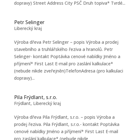
dopravy) Street Address City PSČ Druh topiva* Tvrdé...
Petr Selinger
Liberecký kraj
Výroba dřeva Petr Selinger – popis Výroba a prodej
stavebního a truhlářského řeziva a hranolů. Petr
Selinger- kontakt Poptávka cenové nabídky Jméno a
příjmení* First Last E-mail pro zaslání kalkulace*
(nebude nikde zveřejněn)TelefonAdresa (pro kalkulaci
dopravy)...
Pila Frýdlant, s.r.o.
Frýdlant
,
Liberecký kraj
Výroba dřeva Pila Frýdlant, s.r.o. – popis Výroba a
prodej řeziva. Pila Frýdlant, s.r.o.- kontakt Poptávka
cenové nabídky Jméno a příjmení* First Last E-mail
pro zaslání kalkulace* (nebude nikde