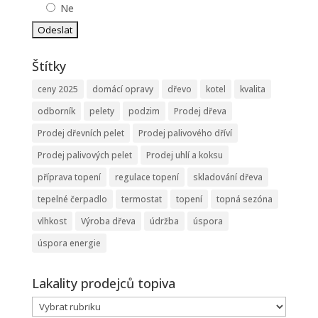
Ne
Štítky
ceny 2025
domácí opravy
dřevo
kotel
kvalita
odborník
pelety
podzim
Prodej dřeva
Prodej dřevních pelet
Prodej palivového dříví
Prodej palivových pelet
Prodej uhlí a koksu
příprava topení
regulace topení
skladování dřeva
tepelné čerpadlo
termostat
topení
topná sezóna
vlhkost
Výroba dřeva
údržba
úspora
úspora energie
Lakality prodejců topiva
Lakality