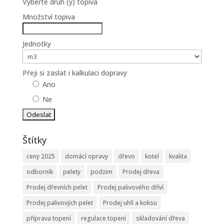
Vyberte druh (y) topiva
Množství topiva
Jednotky
Přeji si zaslat i kalkulaci dopravy
Ano
Ne
Štítky
ceny 2025
domácí opravy
dřevo
kotel
kvalita
odborník
pelety
podzim
Prodej dřeva
Prodej dřevních pelet
Prodej palivového dříví
Prodej palivových pelet
Prodej uhlí a koksu
příprava topení
regulace topení
skladování dřeva