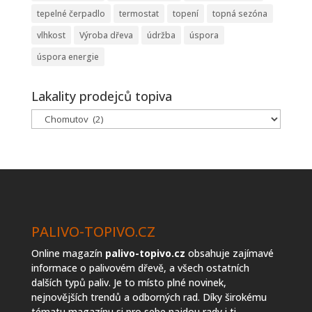
tepelné čerpadlo
termostat
topení
topná sezóna
vlhkost
Výroba dřeva
údržba
úspora
úspora energie
Lakality prodejců topiva
Lakality
prodejců
topiva
PALIVO-TOPIVO.CZ
Online magazín
palivo-topivo.cz
obsahuje zajímavé
informace o palivovém dřevě, a všech ostatních
dalších typů paliv. Je to místo plné novinek,
nejnovějších trendů a odborných rad. Díky širokému
tématu magazínu si pro sebe najdou rady i ti