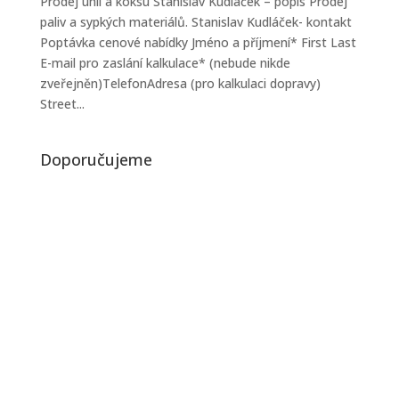
Prodej uhlí a koksu Stanislav Kudláček – popis Prodej
paliv a sypkých materiálů. Stanislav Kudláček- kontakt
Poptávka cenové nabídky Jméno a příjmení* First Last
E-mail pro zaslání kalkulace* (nebude nikde
zveřejněn)TelefonAdresa (pro kalkulaci dopravy)
Street...
Doporučujeme