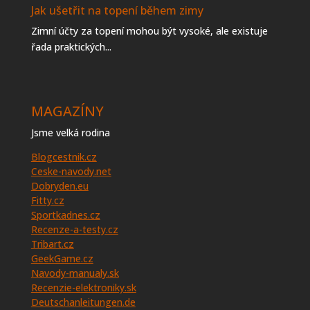
Jak ušetřit na topení během zimy
Zimní účty za topení mohou být vysoké, ale existuje
řada praktických...
MAGAZÍNY
Jsme velká rodina
Blogcestnik.cz
Ceske-navody.net
Dobryden.eu
Fitty.cz
Sportkadnes.cz
Recenze-a-testy.cz
Tribart.cz
GeekGame.cz
Navody-manualy.sk
Recenzie-elektroniky.sk
Deutschanleitungen.de