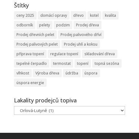
Štítky
ceny 2025
domácí opravy
dřevo
kotel
kvalita
odborník
pelety
podzim
Prodej dřeva
Prodej dřevních pelet
Prodej palivového dříví
Prodej palivových pelet
Prodej uhlí a koksu
příprava topení
regulace topení
skladování dřeva
tepelné čerpadlo
termostat
topení
topná sezóna
vlhkost
Výroba dřeva
údržba
úspora
úspora energie
Lakality prodejců topiva
Lakality
prodejců
topiva