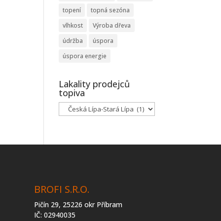
topení
topná sezóna
vlhkost
Výroba dřeva
údržba
úspora
úspora energie
Lakality prodejců
topiva
Lakality
prodejců
topiva
BROFI S.R.O.
Pičín 29, 25226 okr Příbram
IČ: 02940035