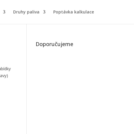
Druhy paliva
Poptávka kalkulace
Doporučujeme
abídky
ravy)