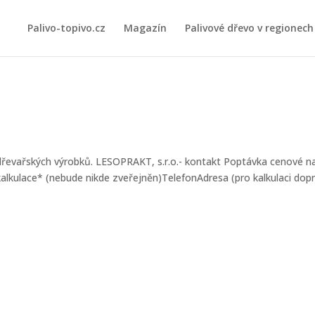
Palivo-topivo.cz
Magazín
Palivové dřevo v regionech
 dřevařských výrobků. LESOPRAKT, s.r.o.- kontakt Poptávka cenové n
 kalkulace* (nebude nikde zveřejněn)TelefonAdresa (pro kalkulaci dop