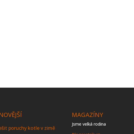
NOVĚJŠÍ
MAGAZÍNY
Jsme velká rodina
řešit poruchy kotle v zimě