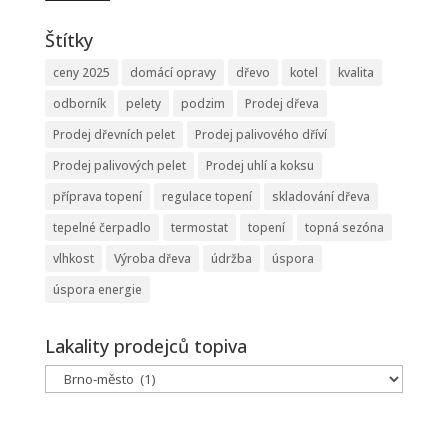
Štítky
ceny 2025
domácí opravy
dřevo
kotel
kvalita
odborník
pelety
podzim
Prodej dřeva
Prodej dřevních pelet
Prodej palivového dříví
Prodej palivových pelet
Prodej uhlí a koksu
příprava topení
regulace topení
skladování dřeva
tepelné čerpadlo
termostat
topení
topná sezóna
vlhkost
Výroba dřeva
údržba
úspora
úspora energie
Lakality prodejců topiva
Lakality
prodejců
topiva