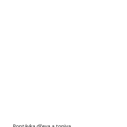
Poptávka dřeva a topiva