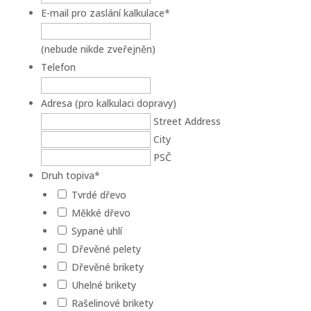
E-mail pro zaslání kalkulace
*
(nebude nikde zveřejněn)
Telefon
Adresa (pro kalkulaci dopravy)
Street Address
City
PSČ
Druh topiva
*
Tvrdé dřevo
Měkké dřevo
Sypané uhlí
Dřevěné pelety
Dřevěné brikety
Uhelné brikety
Rašelinové brikety