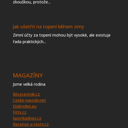
zkouškou, protože...
Jak ušetřit na topení během zimy
Zimní účty za topení mohou být vysoké, ale existuje
řada praktických...
MAGAZÍNY
Jsme velká rodina
Blogcestnik.cz
Ceske-navody.net
Dobryden.eu
Fitty.cz
Sportkadnes.cz
Recenze-a-testy.cz