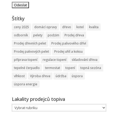
Štítky
ceny 2025
domácí opravy
dřevo
kotel
kvalita
odborník
pelety
podzim
Prodej dřeva
Prodej dřevních pelet
Prodej palivového dříví
Prodej palivových pelet
Prodej uhlí a koksu
příprava topení
regulace topení
skladování dřeva
tepelné čerpadlo
termostat
topení
topná sezóna
vlhkost
Výroba dřeva
údržba
úspora
úspora energie
Lakality prodejců topiva
Lakality
prodejců