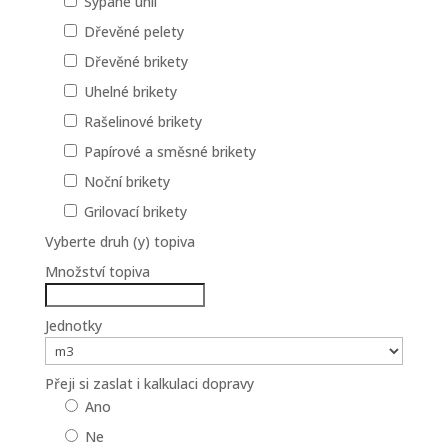
Sypané uhlí
Dřevěné pelety
Dřevěné brikety
Uhelné brikety
Rašelinové brikety
Papírové a směsné brikety
Noční brikety
Grilovací brikety
Vyberte druh (y) topiva
Množství topiva
Jednotky
Přeji si zaslat i kalkulaci dopravy
Ano
Ne