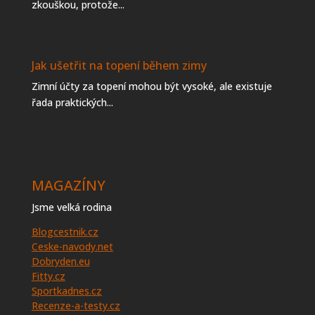
zkouškou, protože...
Jak ušetřit na topení během zimy
Zimní účty za topení mohou být vysoké, ale existuje
řada praktických...
MAGAZÍNY
Jsme velká rodina
Blogcestnik.cz
Ceske-navody.net
Dobryden.eu
Fitty.cz
Sportkadnes.cz
Recenze-a-testy.cz