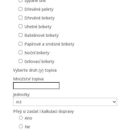
Sypané uhlí
Dřevěné pelety
Dřevěné brikety
Uhelné brikety
Rašelinové brikety
Papírové a směsné brikety
Noční brikety
Grilovací brikety
Vyberte druh (y) topiva
Množství topiva
Jednotky
Přeji si zaslat i kalkulaci dopravy
Ano
Ne