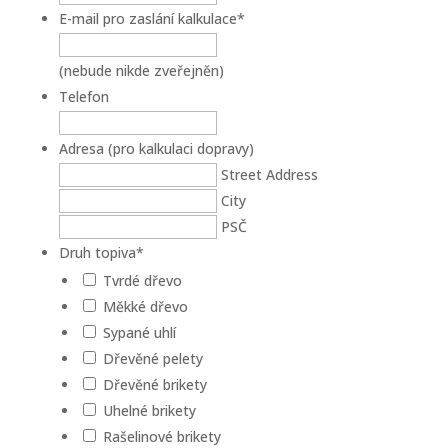
E-mail pro zaslání kalkulace
*
(nebude nikde zveřejněn)
Telefon
Adresa (pro kalkulaci dopravy)
Street Address
City
PSČ
Druh topiva
*
Tvrdé dřevo
Měkké dřevo
Sypané uhlí
Dřevěné pelety
Dřevěné brikety
Uhelné brikety
Rašelinové brikety