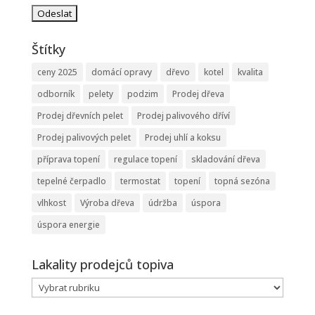
Štítky
ceny 2025
domácí opravy
dřevo
kotel
kvalita
odborník
pelety
podzim
Prodej dřeva
Prodej dřevních pelet
Prodej palivového dříví
Prodej palivových pelet
Prodej uhlí a koksu
příprava topení
regulace topení
skladování dřeva
tepelné čerpadlo
termostat
topení
topná sezóna
vlhkost
Výroba dřeva
údržba
úspora
úspora energie
Lakality prodejců topiva
Lakality
prodejců