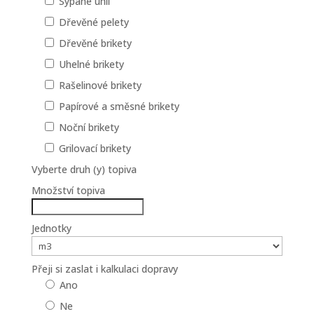
Sypané uhlí
Dřevěné pelety
Dřevěné brikety
Uhelné brikety
Rašelinové brikety
Papírové a směsné brikety
Noční brikety
Grilovací brikety
Vyberte druh (y) topiva
Množství topiva
Jednotky
Přeji si zaslat i kalkulaci dopravy
Ano
Ne