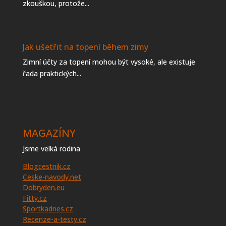
zkouškou, protože...
Jak ušetřit na topení během zimy
Zimní účty za topení mohou být vysoké, ale existuje
řada praktických...
MAGAZÍNY
Jsme velká rodina
Blogcestnik.cz
Ceske-navody.net
Dobryden.eu
Fitty.cz
Sportkadnes.cz
Recenze-a-testy.cz