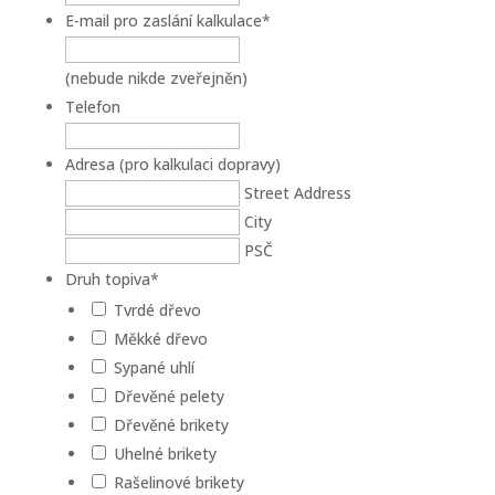
E-mail pro zaslání kalkulace
*
(nebude nikde zveřejněn)
Telefon
Adresa (pro kalkulaci dopravy)
Street Address
City
PSČ
Druh topiva
*
Tvrdé dřevo
Měkké dřevo
Sypané uhlí
Dřevěné pelety
Dřevěné brikety
Uhelné brikety
Rašelinové brikety