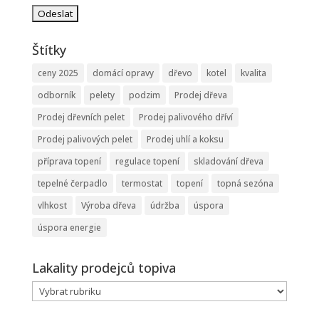
Štítky
ceny 2025
domácí opravy
dřevo
kotel
kvalita
odborník
pelety
podzim
Prodej dřeva
Prodej dřevních pelet
Prodej palivového dříví
Prodej palivových pelet
Prodej uhlí a koksu
příprava topení
regulace topení
skladování dřeva
tepelné čerpadlo
termostat
topení
topná sezóna
vlhkost
Výroba dřeva
údržba
úspora
úspora energie
Lakality prodejců topiva
Lakality
prodejců