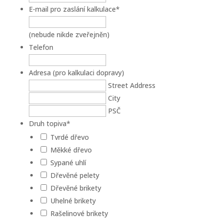
E-mail pro zaslání kalkulace
*
(nebude nikde zveřejněn)
Telefon
Adresa (pro kalkulaci dopravy)
Street Address
City
PSČ
Druh topiva
*
Tvrdé dřevo
Měkké dřevo
Sypané uhlí
Dřevěné pelety
Dřevěné brikety
Uhelné brikety
Rašelinové brikety