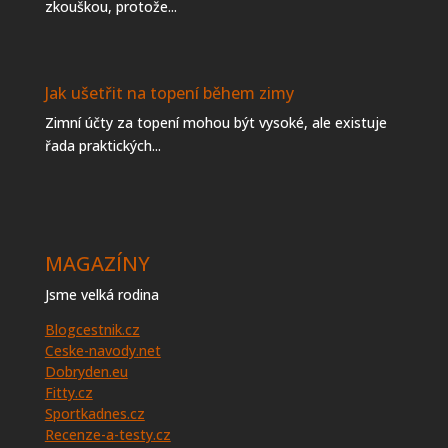
zkouškou, protože...
Jak ušetřit na topení během zimy
Zimní účty za topení mohou být vysoké, ale existuje
řada praktických...
MAGAZÍNY
Jsme velká rodina
Blogcestnik.cz
Ceske-navody.net
Dobryden.eu
Fitty.cz
Sportkadnes.cz
Recenze-a-testy.cz