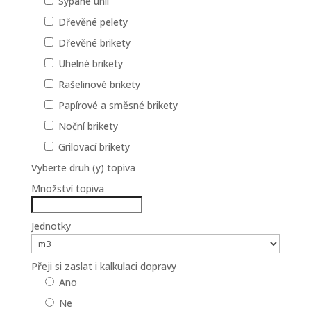
Sypané uhlí
Dřevěné pelety
Dřevěné brikety
Uhelné brikety
Rašelinové brikety
Papírové a směsné brikety
Noční brikety
Grilovací brikety
Vyberte druh (y) topiva
Množství topiva
Jednotky
Přeji si zaslat i kalkulaci dopravy
Ano
Ne