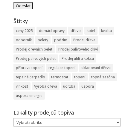
Štítky
ceny 2025
domácí opravy
dřevo
kotel
kvalita
odborník
pelety
podzim
Prodej dřeva
Prodej dřevních pelet
Prodej palivového dříví
Prodej palivových pelet
Prodej uhlí a koksu
příprava topení
regulace topení
skladování dřeva
tepelné čerpadlo
termostat
topení
topná sezóna
vlhkost
Výroba dřeva
údržba
úspora
úspora energie
Lakality prodejců topiva
Lakality
prodejců