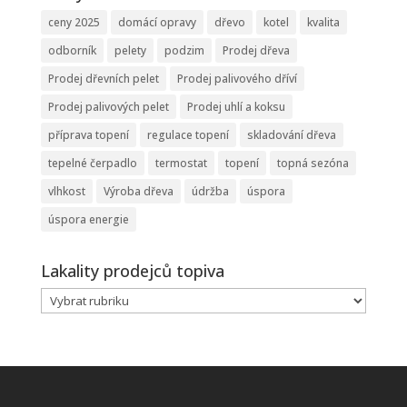
ceny 2025
domácí opravy
dřevo
kotel
kvalita
odborník
pelety
podzim
Prodej dřeva
Prodej dřevních pelet
Prodej palivového dříví
Prodej palivových pelet
Prodej uhlí a koksu
příprava topení
regulace topení
skladování dřeva
tepelné čerpadlo
termostat
topení
topná sezóna
vlhkost
Výroba dřeva
údržba
úspora
úspora energie
Lakality prodejců topiva
Lakality
prodejců
topiva