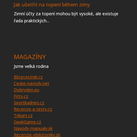
Jak ušetřit na topení během zimy
Zimní účty za topení mohou být vysoké, ale existuje
řada praktických...
MAGAZÍNY
Jsme velká rodina
Blogcestnik.cz
Ceske-navody.net
Dobryden.eu
Fitty.cz
Sportkadnes.cz
Recenze-a-testy.cz
Tribart.cz
GeekGame.cz
Navody-manualy.sk
Recenzie-elektroniky.sk