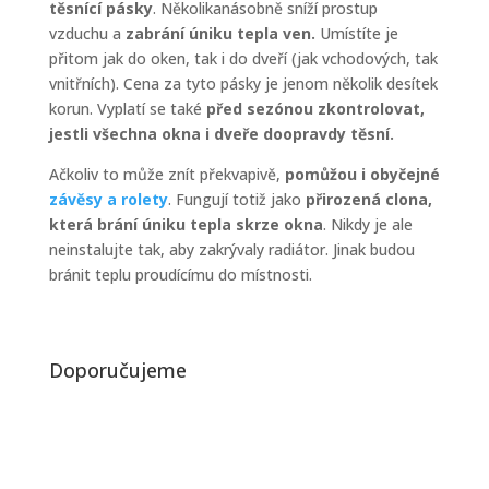
těsnící pásky
. Několikanásobně sníží prostup
vzduchu a
zabrání úniku tepla ven.
Umístíte je
přitom jak do oken, tak i do dveří (jak vchodových, tak
vnitřních). Cena za tyto pásky je jenom několik desítek
korun. Vyplatí se také
před sezónou zkontrolovat,
jestli všechna okna i dveře doopravdy těsní.
Ačkoliv to může znít překvapivě,
pomůžou i obyčejné
závěsy a rolety
. Fungují totiž jako
přirozená clona,
která brání úniku tepla skrze okna
. Nikdy je ale
neinstalujte tak, aby zakrývaly radiátor. Jinak budou
bránit teplu proudícímu do místnosti.
Doporučujeme