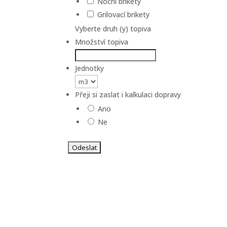
Noční brikety
Grilovací brikety
Vyberte druh (y) topiva
Množství topiva
Jednotky
Přeji si zaslat i kalkulaci dopravy
Ano
Ne