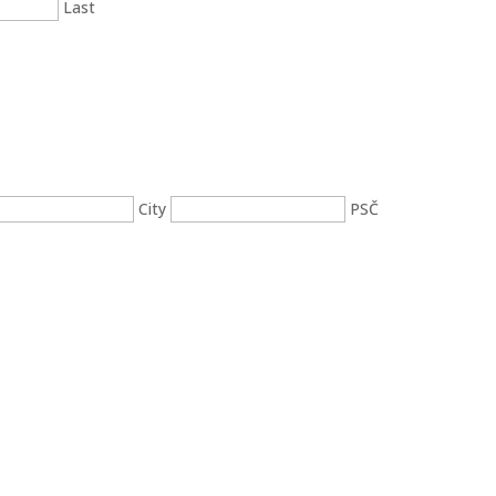
Last
City
PSČ