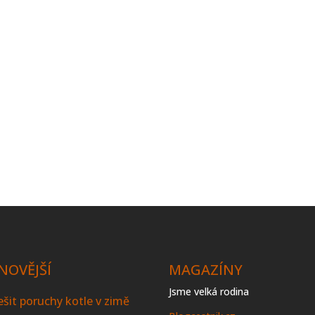
NOVĚJŠÍ
MAGAZÍNY
Jsme velká rodina
řešit poruchy kotle v zimě