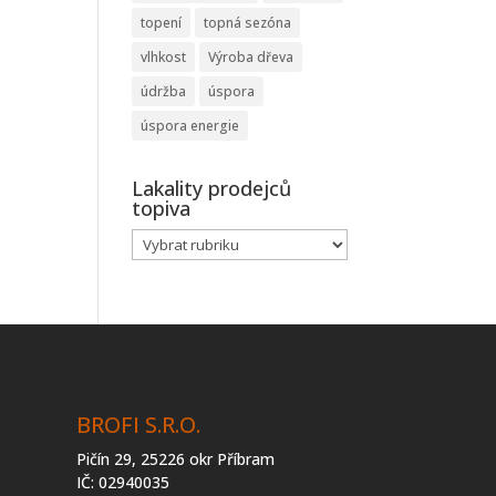
topení
topná sezóna
vlhkost
Výroba dřeva
údržba
úspora
úspora energie
Lakality prodejců
topiva
Lakality
prodejců
topiva
BROFI S.R.O.
Pičín 29, 25226 okr Příbram
IČ: 02940035