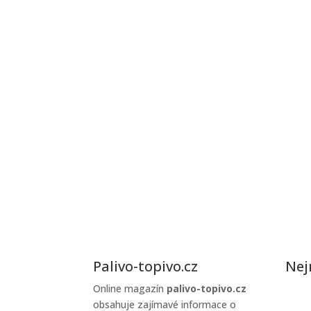
Palivo-topivo.cz
Nej
Online magazín
palivo-topivo.cz
Jak 
obsahuje zajímavé informace o
zim