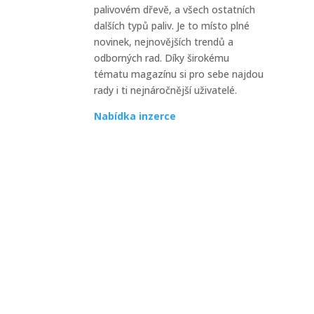
palivovém dřevě, a všech ostatních
Zimní
dalších typů paliv. Je to místo plné
domác
novinek, nejnovějších trendů a
protož
odborných rad. Díky širokému
tématu magazínu si pro sebe najdou
rady i ti nejnáročnější uživatelé.
Nabídka inzerce
Jak 
zim
Zimní
vysok
prakti