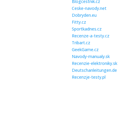
Blogcestnik.cz
Ceske-navody.net
 období je pro většinu
Dobryden.eu
ností zatěžkávací zkouškou,
Fitty.cz
e...
Sportkadnes.cz
Recenze-a-testy.cz
Tribart.cz
GeekGame.cz
ušetřit na topení během
Navody-manualy.sk
y
Recenzie-elektroniky.sk
 účty za topení mohou být
Deutschanleitungen.de
é, ale existuje řada
Recenzje-testy.pl
ckých...