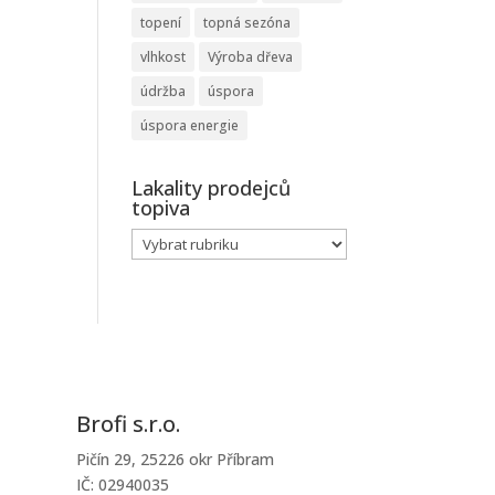
topení
topná sezóna
vlhkost
Výroba dřeva
údržba
úspora
úspora energie
Lakality prodejců
topiva
Lakality
prodejců
topiva
Brofi s.r.o.
Pičín 29, 25226 okr Příbram
IČ: 02940035