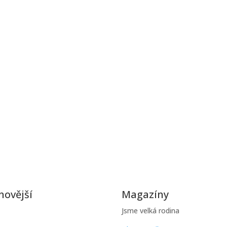
novější
Magazíny
Jsme velká rodina
řešit poruchy kotle v
ě