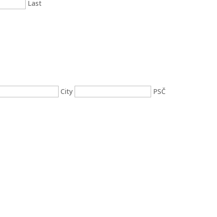
Last
City
PSČ