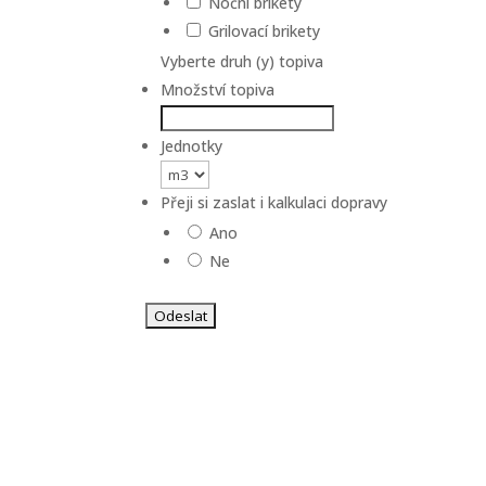
Noční brikety
Grilovací brikety
Vyberte druh (y) topiva
Množství topiva
Jednotky
Přeji si zaslat i kalkulaci dopravy
Ano
Ne