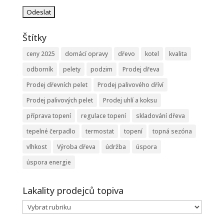
Štítky
ceny 2025
domácí opravy
dřevo
kotel
kvalita
odborník
pelety
podzim
Prodej dřeva
Prodej dřevních pelet
Prodej palivového dříví
Prodej palivových pelet
Prodej uhlí a koksu
příprava topení
regulace topení
skladování dřeva
tepelné čerpadlo
termostat
topení
topná sezóna
vlhkost
Výroba dřeva
údržba
úspora
úspora energie
Lakality prodejců topiva
Lakality
prodejců