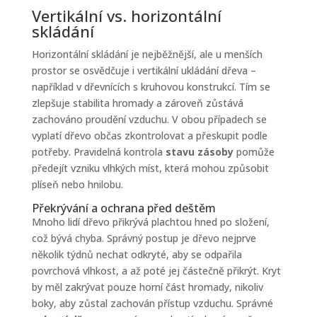
Vertikální vs. horizontální
skládání
Horizontální skládání je nejběžnější, ale u menších
prostor se osvědčuje i vertikální ukládání dřeva –
například v dřevnících s kruhovou konstrukcí. Tím se
zlepšuje stabilita hromady a zároveň zůstává
zachováno proudění vzduchu. V obou případech se
vyplatí dřevo občas zkontrolovat a přeskupit podle
potřeby. Pravidelná kontrola
stavu zásoby
pomůže
předejít vzniku vlhkých míst, která mohou způsobit
plíseň nebo hnilobu.
Překrývání a ochrana před deštěm
Mnoho lidí dřevo přikrývá plachtou hned po složení,
což bývá chyba. Správný postup je dřevo nejprve
několik týdnů nechat odkryté, aby se odpařila
povrchová vlhkost, a až poté jej částečně přikrýt. Kryt
by měl zakrývat pouze horní část hromady, nikoliv
boky, aby zůstal zachován přístup vzduchu. Správné