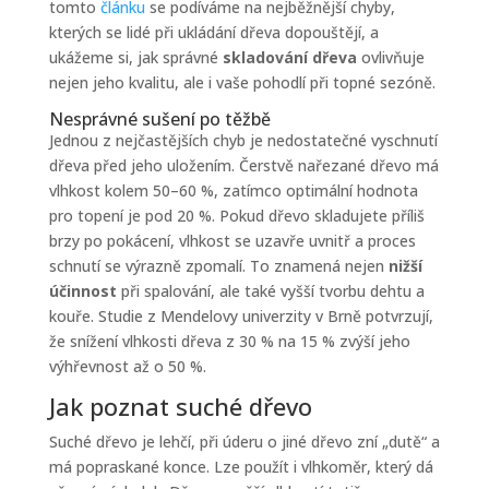
tomto
článku
se podíváme na nejběžnější chyby,
kterých se lidé při ukládání dřeva dopouštějí, a
ukážeme si, jak správné
skladování dřeva
ovlivňuje
nejen jeho kvalitu, ale i vaše pohodlí při topné sezóně.
Nesprávné sušení po těžbě
Jednou z nejčastějších chyb je nedostatečné vyschnutí
dřeva před jeho uložením. Čerstvě nařezané dřevo má
vlhkost kolem 50–60 %, zatímco optimální hodnota
pro topení je pod 20 %. Pokud dřevo skladujete příliš
brzy po pokácení, vlhkost se uzavře uvnitř a proces
schnutí se výrazně zpomalí. To znamená nejen
nižší
účinnost
při spalování, ale také vyšší tvorbu dehtu a
kouře. Studie z Mendelovy univerzity v Brně potvrzují,
že snížení vlhkosti dřeva z 30 % na 15 % zvýší jeho
výhřevnost až o 50 %.
Jak poznat suché dřevo
Suché dřevo je lehčí, při úderu o jiné dřevo zní „dutě“ a
má popraskané konce. Lze použít i vlhkoměr, který dá