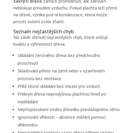
zakrytí dřeva
zamezí promoknutí, ale zároveň
neblokuje proudění vzduchu. Pokud plachta leží přímo
na dřevě, vzniká pod ní kondenzace, která může
proces sušení zcela zhatit.
Seznam nejčastějších chyb
Na závěr shrnutí nejčastějších chyb, které snižují
kvalitu a výhřevnost dřeva:
Ukládání čerstvého dřeva bez předchozího
proschnutí
Skladování přímo na zemi nebo v uzavřeném
prostoru bez ventilace
Příliš těsné skládání bez mezer pro vzduch
Překrytí dřeva neprodyšnou plachtou hned po
naskládání
Nepřizpůsobení směru dřevníku převládajícímu větru
Ignorování vlhkosti – absence měření pomocí
vlhkoměru
Nepravidelná kontrola stavu dřeva během sezóny