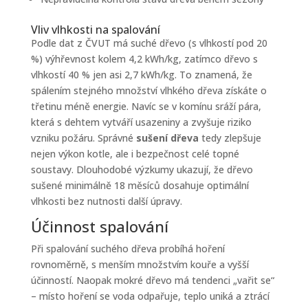
Vliv vlhkosti na spalování
Podle dat z ČVUT má suché dřevo (s vlhkostí pod 20
%) výhřevnost kolem 4,2 kWh/kg, zatímco dřevo s
vlhkostí 40 % jen asi 2,7 kWh/kg. To znamená, že
spálením stejného množství vlhkého dřeva získáte o
třetinu méně energie. Navíc se v komínu sráží pára,
která s dehtem vytváří usazeniny a zvyšuje riziko
vzniku požáru. Správné
sušení dřeva
tedy zlepšuje
nejen výkon kotle, ale i bezpečnost celé topné
soustavy. Dlouhodobé výzkumy ukazují, že dřevo
sušené minimálně 18 měsíců dosahuje optimální
vlhkosti bez nutnosti další úpravy.
Účinnost spalování
Při spalování suchého dřeva probíhá hoření
rovnoměrně, s menším množstvím kouře a vyšší
účinností. Naopak mokré dřevo má tendenci „vařit se“
– místo hoření se voda odpařuje, teplo uniká a ztrácí