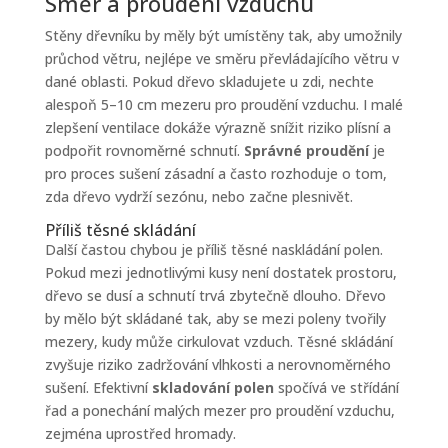
Směr a proudění vzduchu
Stěny dřevníku by měly být umístěny tak, aby umožnily
průchod větru, nejlépe ve směru převládajícího větru v
dané oblasti. Pokud dřevo skladujete u zdi, nechte
alespoň 5–10 cm mezeru pro proudění vzduchu. I malé
zlepšení ventilace dokáže výrazně snížit riziko plísní a
podpořit rovnoměrné schnutí.
Správné proudění
je
pro proces sušení zásadní a často rozhoduje o tom,
zda dřevo vydrží sezónu, nebo začne plesnivět.
Příliš těsné skládání
Další častou chybou je příliš těsné naskládání polen.
Pokud mezi jednotlivými kusy není dostatek prostoru,
dřevo se dusí a schnutí trvá zbytečně dlouho. Dřevo
by mělo být skládané tak, aby se mezi poleny tvořily
mezery, kudy může cirkulovat vzduch. Těsné skládání
zvyšuje riziko zadržování vlhkosti a nerovnoměrného
sušení. Efektivní
skladování polen
spočívá ve střídání
řad a ponechání malých mezer pro proudění vzduchu,
zejména uprostřed hromady.