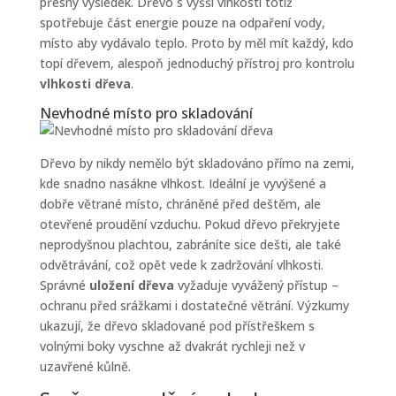
přesný výsledek. Dřevo s vyšší vlhkostí totiž
spotřebuje část energie pouze na odpaření vody,
místo aby vydávalo teplo. Proto by měl mít každý, kdo
topí dřevem, alespoň jednoduchý přístroj pro kontrolu
vlhkosti dřeva
.
Nevhodné místo pro skladování
Dřevo by nikdy nemělo být skladováno přímo na zemi,
kde snadno nasákne vlhkost. Ideální je vyvýšené a
dobře větrané místo, chráněné před deštěm, ale
otevřené proudění vzduchu. Pokud dřevo překryjete
neprodyšnou plachtou, zabráníte sice dešti, ale také
odvětrávání, což opět vede k zadržování vlhkosti.
Správné
uložení dřeva
vyžaduje vyvážený přístup –
ochranu před srážkami i dostatečné větrání. Výzkumy
ukazují, že dřevo skladované pod přístřeškem s
volnými boky vyschne až dvakrát rychleji než v
uzavřené kůlně.