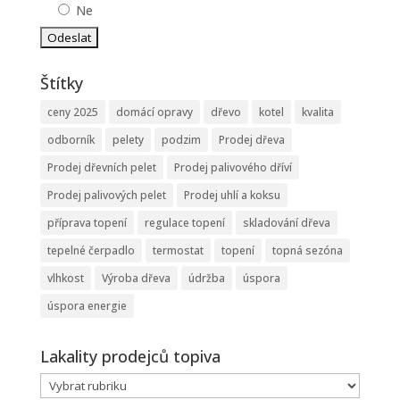
Ne
Štítky
ceny 2025
domácí opravy
dřevo
kotel
kvalita
odborník
pelety
podzim
Prodej dřeva
Prodej dřevních pelet
Prodej palivového dříví
Prodej palivových pelet
Prodej uhlí a koksu
příprava topení
regulace topení
skladování dřeva
tepelné čerpadlo
termostat
topení
topná sezóna
vlhkost
Výroba dřeva
údržba
úspora
úspora energie
Lakality prodejců topiva
Lakality