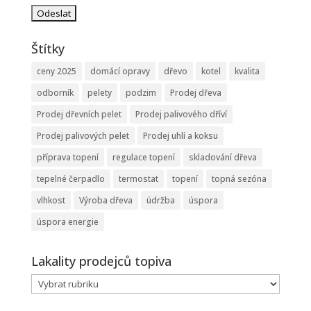
Štítky
ceny 2025
domácí opravy
dřevo
kotel
kvalita
odborník
pelety
podzim
Prodej dřeva
Prodej dřevních pelet
Prodej palivového dříví
Prodej palivových pelet
Prodej uhlí a koksu
příprava topení
regulace topení
skladování dřeva
tepelné čerpadlo
termostat
topení
topná sezóna
vlhkost
Výroba dřeva
údržba
úspora
úspora energie
Lakality prodejců topiva
Lakality
prodejců