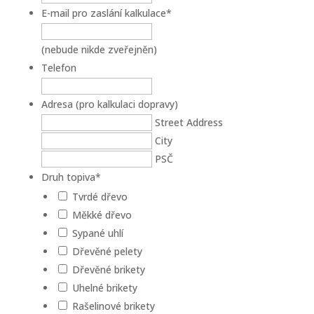
E-mail pro zaslání kalkulace
*
(nebude nikde zveřejněn)
Telefon
Adresa (pro kalkulaci dopravy)
Street Address
City
PSČ
Druh topiva
*
Tvrdé dřevo
Měkké dřevo
Sypané uhlí
Dřevěné pelety
Dřevěné brikety
Uhelné brikety
Rašelinové brikety