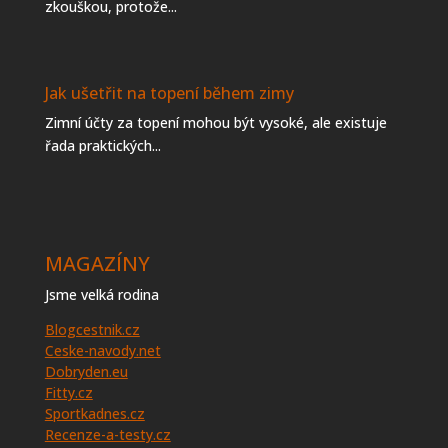
zkouškou, protože...
Jak ušetřit na topení během zimy
Zimní účty za topení mohou být vysoké, ale existuje
řada praktických...
MAGAZÍNY
Jsme velká rodina
Blogcestnik.cz
Ceske-navody.net
Dobryden.eu
Fitty.cz
Sportkadnes.cz
Recenze-a-testy.cz