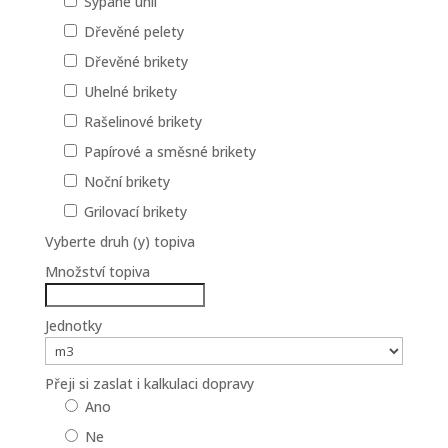
Sypané uhlí
Dřevěné pelety
Dřevěné brikety
Uhelné brikety
Rašelinové brikety
Papírové a směsné brikety
Noční brikety
Grilovací brikety
Vyberte druh (y) topiva
Množství topiva
Jednotky
Přeji si zaslat i kalkulaci dopravy
Ano
Ne