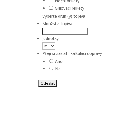
Noční brikety
Grilovací brikety
Vyberte druh (y) topiva
Množství topiva
Jednotky
Přeji si zaslat i kalkulaci dopravy
Ano
Ne