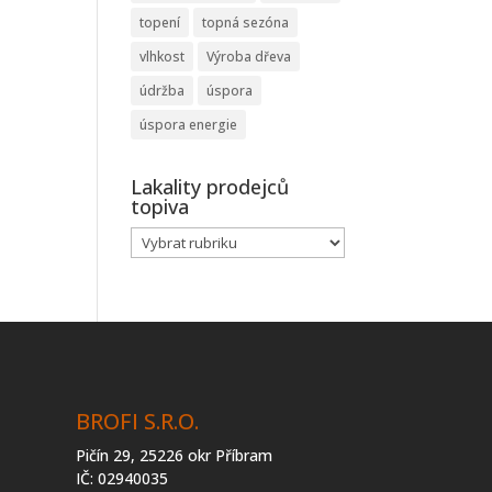
topení
topná sezóna
vlhkost
Výroba dřeva
údržba
úspora
úspora energie
Lakality prodejců
topiva
Lakality
prodejců
topiva
BROFI S.R.O.
Pičín 29, 25226 okr Příbram
IČ: 02940035