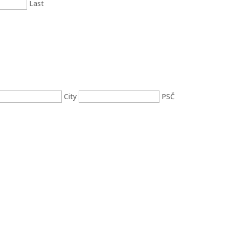
Last
City
PSČ