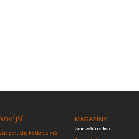
NOVĚJŠÍ
MAGAZÍNY
Jsme velká rodina
řešit poruchy kotle v zimě