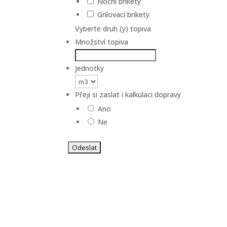
Noční brikety
Grilovací brikety
Vyberte druh (y) topiva
Množství topiva
Jednotky
Přeji si zaslat i kalkulaci dopravy
Ano
Ne