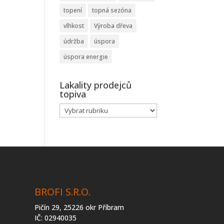
topení
topná sezóna
vlhkost
Výroba dřeva
údržba
úspora
úspora energie
Lakality prodejců
topiva
Lakality
prodejců
topiva
BROFI S.R.O.
Pičín 29, 25226 okr Příbram
IČ: 02940035