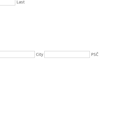
Last
City
PSČ