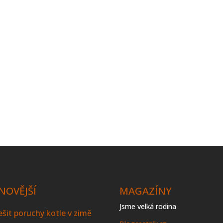
NOVĚJŠÍ
MAGAZÍNY
Jsme velká rodina
řešit poruchy kotle v zimě