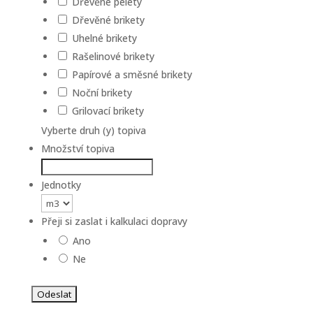
Dřevěné pelety
Dřevěné brikety
Uhelné brikety
Rašelinové brikety
Papírové a směsné brikety
Noční brikety
Grilovací brikety
Vyberte druh (y) topiva
Množství topiva
Jednotky
Přeji si zaslat i kalkulaci dopravy
Ano
Ne