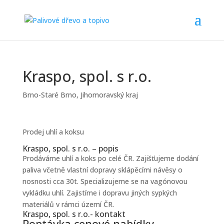
Kraspo, spol. s r.o.
Brno-Staré Brno
,
Jihomoravský kraj
Prodej uhlí a koksu
Kraspo, spol. s r.o. – popis
Prodáváme uhlí a koks po celé ČR. Zajišťujeme dodání
paliva včetně vlastní dopravy sklápěcími návěsy o
nosnosti cca 30t. Specializujeme se na vagónovou
vykládku uhlí. Zajistíme i dopravu jiných sypkých
materiálů v rámci území ČR.
Kraspo, spol. s r.o.- kontakt
Poptávka cenové nabídky