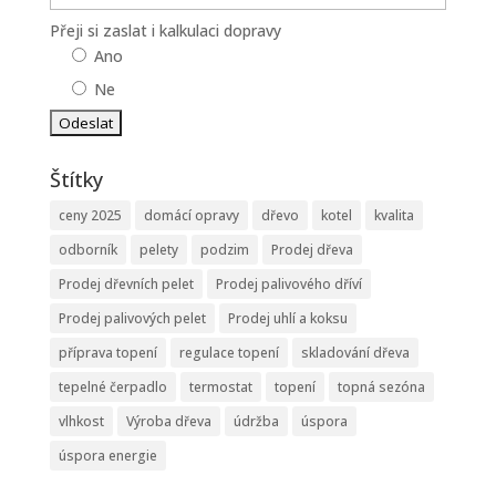
Přeji si zaslat i kalkulaci dopravy
Ano
Ne
Štítky
ceny 2025
domácí opravy
dřevo
kotel
kvalita
odborník
pelety
podzim
Prodej dřeva
Prodej dřevních pelet
Prodej palivového dříví
Prodej palivových pelet
Prodej uhlí a koksu
příprava topení
regulace topení
skladování dřeva
tepelné čerpadlo
termostat
topení
topná sezóna
vlhkost
Výroba dřeva
údržba
úspora
úspora energie