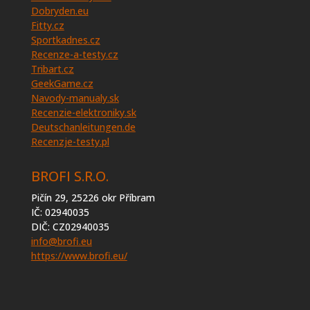
Dobryden.eu
Fitty.cz
Sportkadnes.cz
Recenze-a-testy.cz
Tribart.cz
GeekGame.cz
Navody-manualy.sk
Recenzie-elektroniky.sk
Deutschanleitungen.de
Recenzje-testy.pl
BROFI S.R.O.
Pičín 29, 25226 okr Příbram
IČ: 02940035
DIČ: CZ02940035
info@brofi.eu
https://www.brofi.eu/