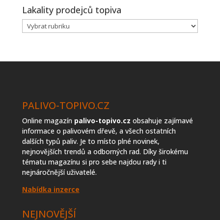
Lakality prodejců topiva
Lakality
prodejců
topiva
PALIVO-TOPIVO.CZ
Online magazín
palivo-topivo.cz
obsahuje zajímavé
informace o palivovém dřevě, a všech ostatních
dalších typů paliv. Je to místo plné novinek,
nejnovějších trendů a odborných rad. Díky širokému
tématu magazínu si pro sebe najdou rady i ti
nejnáročnější uživatelé.
Nabídka inzerce
NEJNOVĚJŠÍ