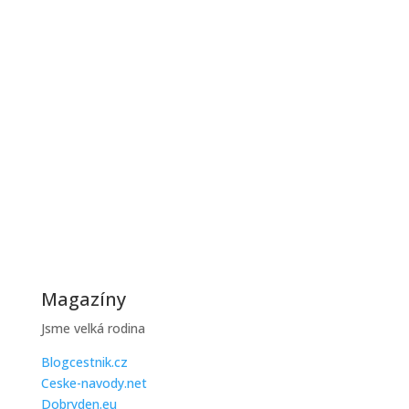
Jak řešit poruchy kotle v zimě
Zimní období je pro většinu domácností zatěžkávací
zkouškou, protože...
Jak ušetřit na topení během zimy
Zimní účty za topení mohou být vysoké, ale existuje
řada praktických...
Magazíny
Jsme velká rodina
Blogcestnik.cz
Ceske-navody.net
Dobryden.eu