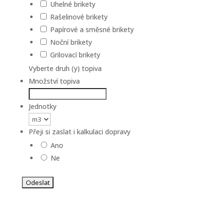
Uhelné brikety
Rašelinové brikety
Papírové a směsné brikety
Noční brikety
Grilovací brikety
Vyberte druh (y) topiva
Množství topiva
Jednotky
Přeji si zaslat i kalkulaci dopravy
Ano
Ne