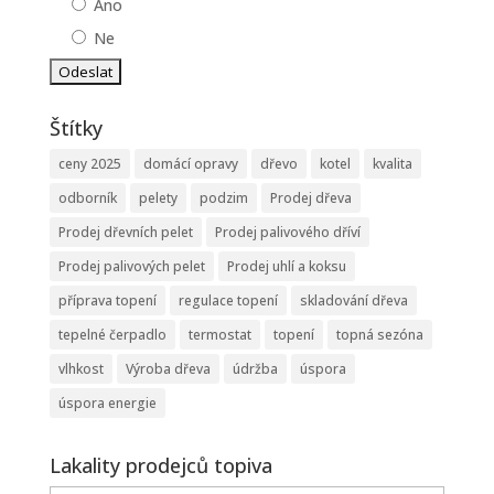
Ano
Ne
Štítky
ceny 2025
domácí opravy
dřevo
kotel
kvalita
odborník
pelety
podzim
Prodej dřeva
Prodej dřevních pelet
Prodej palivového dříví
Prodej palivových pelet
Prodej uhlí a koksu
příprava topení
regulace topení
skladování dřeva
tepelné čerpadlo
termostat
topení
topná sezóna
vlhkost
Výroba dřeva
údržba
úspora
úspora energie
Lakality prodejců topiva