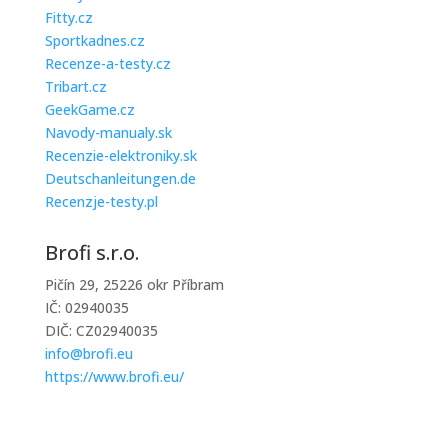
Fitty.cz
Sportkadnes.cz
Recenze-a-testy.cz
Tribart.cz
GeekGame.cz
Navody-manualy.sk
Recenzie-elektroniky.sk
Deutschanleitungen.de
Recenzje-testy.pl
Brofi s.r.o.
Pičín 29, 25226 okr Příbram
IČ: 02940035
DIČ: CZ02940035
info@brofi.eu
https://www.brofi.eu/