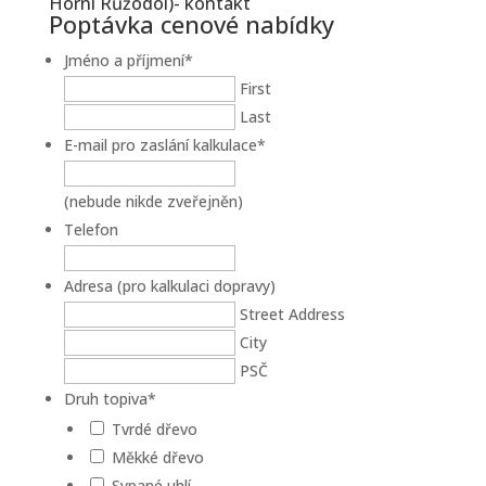
Horní Růžodol)- kontakt
Poptávka cenové nabídky
Jméno a příjmení
*
First
Last
E-mail pro zaslání kalkulace
*
(nebude nikde zveřejněn)
Telefon
Adresa (pro kalkulaci dopravy)
Street Address
City
PSČ
Druh topiva
*
Tvrdé dřevo
Měkké dřevo
Sypané uhlí