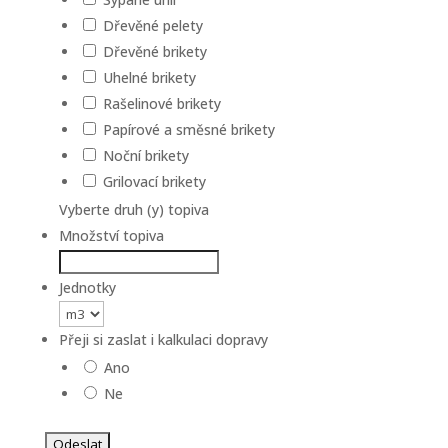
Dřevěné pelety
Dřevěné brikety
Uhelné brikety
Rašelinové brikety
Papírové a směsné brikety
Noční brikety
Grilovací brikety
Vyberte druh (y) topiva
Množství topiva
Jednotky
Přeji si zaslat i kalkulaci dopravy
Ano
Ne