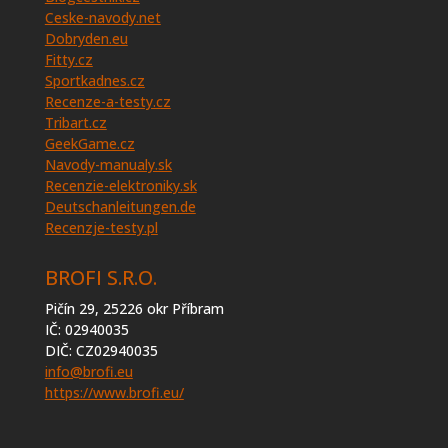
Ceske-navody.net
Dobryden.eu
Fitty.cz
Sportkadnes.cz
Recenze-a-testy.cz
Tribart.cz
GeekGame.cz
Navody-manualy.sk
Recenzie-elektroniky.sk
Deutschanleitungen.de
Recenzje-testy.pl
BROFI S.R.O.
Pičín 29, 25226 okr Příbram
IČ: 02940035
DIČ: CZ02940035
info@brofi.eu
https://www.brofi.eu/