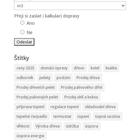
Přeji si zaslat i kalkulaci dopravy
Ano
Ne
Štítky
ceny 2025
domácí opravy
dřevo
kotel
kvalita
odborník
pelety
podzim
Prodej dřeva
Prodej dřevních pelet
Prodej palivového dříví
Prodej palivových pelet
Prodej uhlí a koksu
příprava topení
regulace topení
skladování dřeva
tepelné čerpadlo
termostat
topení
topná sezóna
vlhkost
Výroba dřeva
údržba
úspora
úspora energie