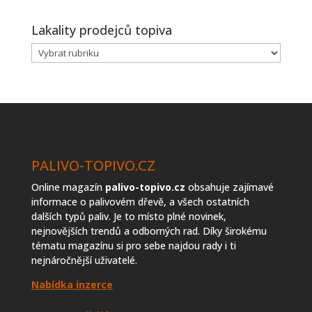
Lakality prodejců topiva
Lakality
prodejců
topiva
PALIVO-TOPIVO.CZ
Online magazín
palivo-topivo.cz
obsahuje zajímavé
informace o palivovém dřevě, a všech ostatních
dalších typů paliv. Je to místo plné novinek,
nejnovějších trendů a odborných rad. Díky širokému
tématu magazínu si pro sebe najdou rady i ti
nejnáročnější uživatelé.
Nabídka inzerce