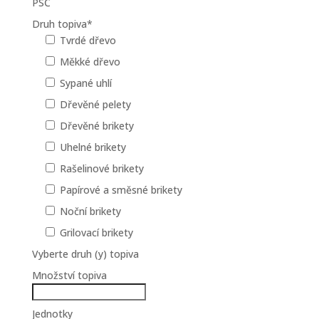
PSČ
Druh topiva
*
Tvrdé dřevo
Měkké dřevo
Sypané uhlí
Dřevěné pelety
Dřevěné brikety
Uhelné brikety
Rašelinové brikety
Papírové a směsné brikety
Noční brikety
Grilovací brikety
Vyberte druh (y) topiva
Množství topiva
Jednotky