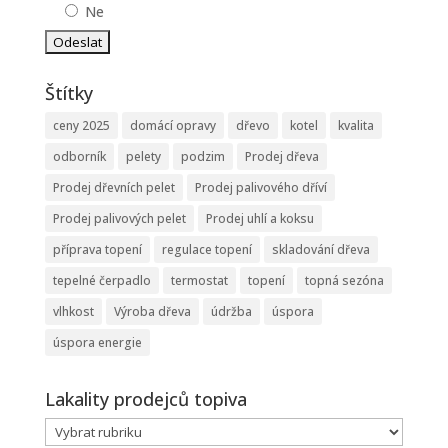
Ne
Štítky
ceny 2025
domácí opravy
dřevo
kotel
kvalita
odborník
pelety
podzim
Prodej dřeva
Prodej dřevních pelet
Prodej palivového dříví
Prodej palivových pelet
Prodej uhlí a koksu
příprava topení
regulace topení
skladování dřeva
tepelné čerpadlo
termostat
topení
topná sezóna
vlhkost
Výroba dřeva
údržba
úspora
úspora energie
Lakality prodejců topiva
Lakality