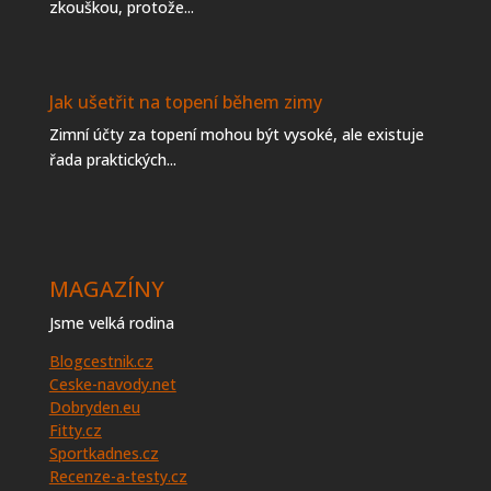
zkouškou, protože...
Jak ušetřit na topení během zimy
Zimní účty za topení mohou být vysoké, ale existuje
řada praktických...
MAGAZÍNY
Jsme velká rodina
Blogcestnik.cz
Ceske-navody.net
Dobryden.eu
Fitty.cz
Sportkadnes.cz
Recenze-a-testy.cz