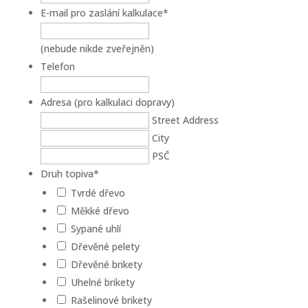
E-mail pro zaslání kalkulace
*
(nebude nikde zveřejněn)
Telefon
Adresa (pro kalkulaci dopravy)
Street Address
City
PSČ
Druh topiva
*
Tvrdé dřevo
Měkké dřevo
Sypané uhlí
Dřevěné pelety
Dřevěné brikety
Uhelné brikety
Rašelinové brikety