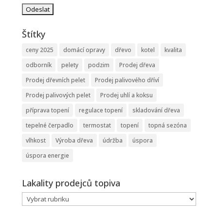
Štítky
ceny 2025
domácí opravy
dřevo
kotel
kvalita
odborník
pelety
podzim
Prodej dřeva
Prodej dřevních pelet
Prodej palivového dříví
Prodej palivových pelet
Prodej uhlí a koksu
příprava topení
regulace topení
skladování dřeva
tepelné čerpadlo
termostat
topení
topná sezóna
vlhkost
Výroba dřeva
údržba
úspora
úspora energie
Lakality prodejců topiva
Lakality
prodejců