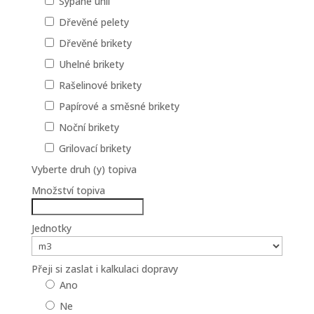
Sypané uhlí
Dřevěné pelety
Dřevěné brikety
Uhelné brikety
Rašelinové brikety
Papírové a směsné brikety
Noční brikety
Grilovací brikety
Vyberte druh (y) topiva
Množství topiva
Jednotky
Přeji si zaslat i kalkulaci dopravy
Ano
Ne