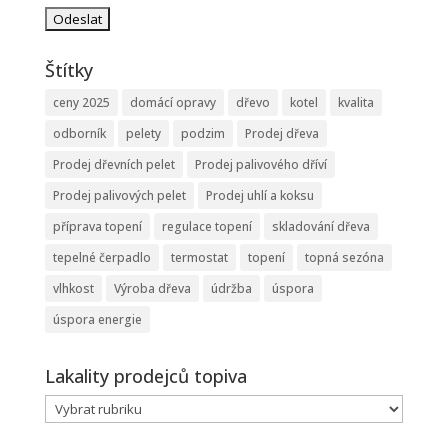
Štítky
ceny 2025
domácí opravy
dřevo
kotel
kvalita
odborník
pelety
podzim
Prodej dřeva
Prodej dřevních pelet
Prodej palivového dříví
Prodej palivových pelet
Prodej uhlí a koksu
příprava topení
regulace topení
skladování dřeva
tepelné čerpadlo
termostat
topení
topná sezóna
vlhkost
Výroba dřeva
údržba
úspora
úspora energie
Lakality prodejců topiva
Lakality
prodejců