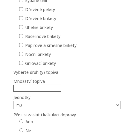
Sypané uhlí
Dřevěné pelety
Dřevěné brikety
Uhelné brikety
Rašelinové brikety
Papírové a směsné brikety
Noční brikety
Grilovací brikety
Vyberte druh (y) topiva
Množství topiva
Jednotky
Přeji si zaslat i kalkulaci dopravy
Ano
Ne