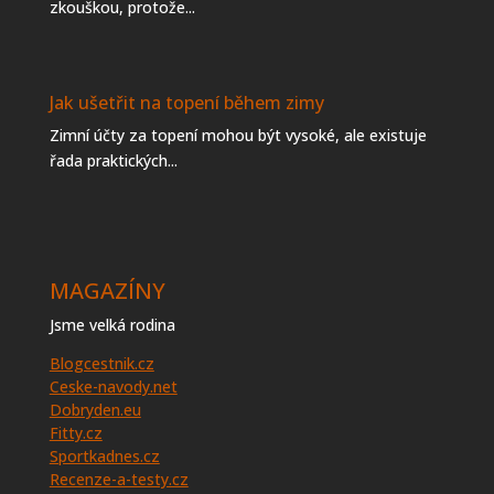
zkouškou, protože...
Jak ušetřit na topení během zimy
Zimní účty za topení mohou být vysoké, ale existuje
řada praktických...
MAGAZÍNY
Jsme velká rodina
Blogcestnik.cz
Ceske-navody.net
Dobryden.eu
Fitty.cz
Sportkadnes.cz
Recenze-a-testy.cz