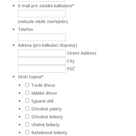
E-mail pro zaslání kalkulace
*
(nebude nikde zveřejněn)
Telefon
Adresa (pro kalkulaci dopravy)
Street Address
City
PSČ
Druh topiva
*
Tvrdé dřevo
Měkké dřevo
Sypané uhlí
Dřevěné pelety
Dřevěné brikety
Uhelné brikety
Rašelinové brikety