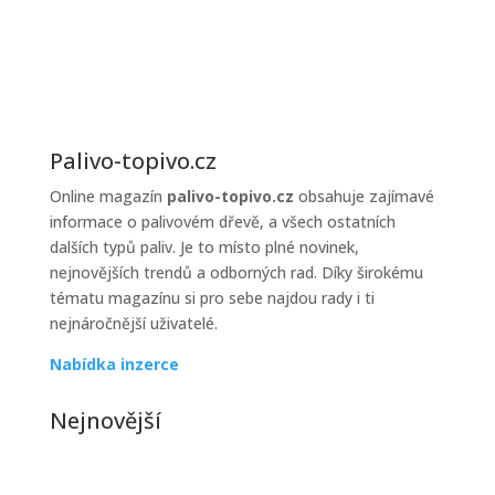
prodejců
topiva
Palivo-topivo.cz
Online magazín
palivo-topivo.cz
obsahuje zajímavé
informace o palivovém dřevě, a všech ostatních
dalších typů paliv. Je to místo plné novinek,
nejnovějších trendů a odborných rad. Díky širokému
tématu magazínu si pro sebe najdou rady i ti
nejnáročnější uživatelé.
Nabídka inzerce
Nejnovější
Jak řešit poruchy kotle v zimě