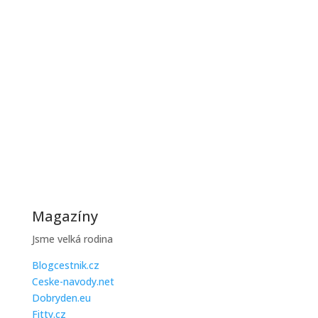
Zimní období je pro většinu domácností zatěžkávací
zkouškou, protože...
Jak ušetřit na topení během zimy
Zimní účty za topení mohou být vysoké, ale existuje
řada praktických...
Magazíny
Jsme velká rodina
Blogcestnik.cz
Ceske-navody.net
Dobryden.eu
Fitty.cz