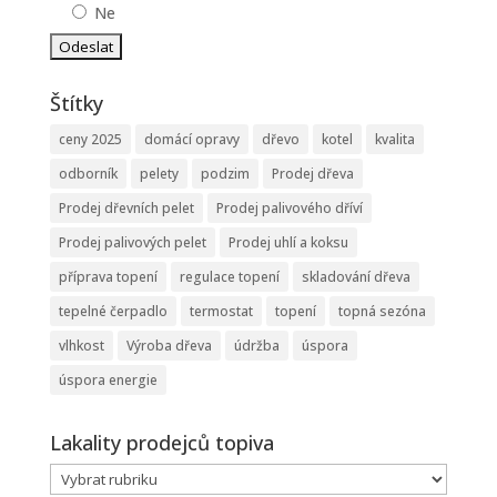
Ne
Štítky
ceny 2025
domácí opravy
dřevo
kotel
kvalita
odborník
pelety
podzim
Prodej dřeva
Prodej dřevních pelet
Prodej palivového dříví
Prodej palivových pelet
Prodej uhlí a koksu
příprava topení
regulace topení
skladování dřeva
tepelné čerpadlo
termostat
topení
topná sezóna
vlhkost
Výroba dřeva
údržba
úspora
úspora energie
Lakality prodejců topiva
Lakality