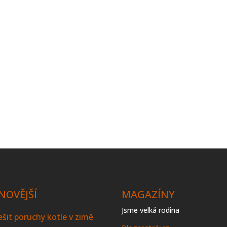
NOVĚJŠÍ
MAGAZÍNY
Jsme velká rodina
řešit poruchy kotle v zimě