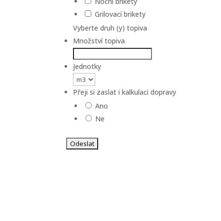
Noční brikety
Grilovací brikety
Vyberte druh (y) topiva
Množství topiva
Jednotky
Přeji si zaslat i kalkulaci dopravy
Ano
Ne