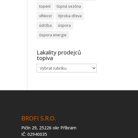
topení
topná sezóna
vlhkost
Výroba dřeva
údržba
úspora
úspora energie
Lakality prodejců
topiva
Lakality
prodejců
topiva
BROFI S.R.O.
Pičín 29, 25226 okr Příbram
IČ: 02940035