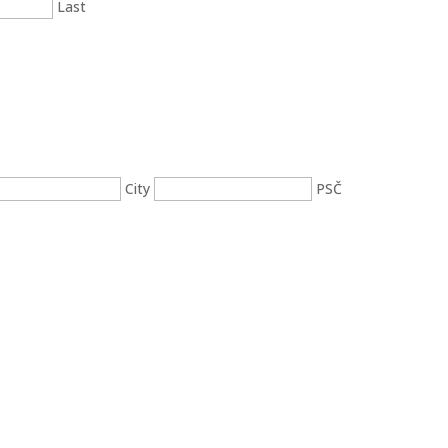
Last
City
PSČ