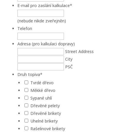
E-mail pro zaslání kalkulace
*
(nebude nikde zveřejněn)
Telefon
Adresa (pro kalkulaci dopravy)
Street Address
City
PSČ
Druh topiva
*
Tvrdé dřevo
Měkké dřevo
Sypané uhlí
Dřevěné pelety
Dřevěné brikety
Uhelné brikety
Rašelinové brikety