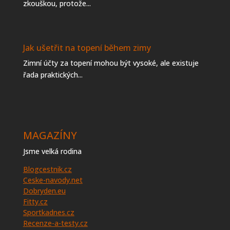
zkouškou, protože...
Jak ušetřit na topení během zimy
Zimní účty za topení mohou být vysoké, ale existuje
řada praktických...
MAGAZÍNY
Jsme velká rodina
Blogcestnik.cz
Ceske-navody.net
Dobryden.eu
Fitty.cz
Sportkadnes.cz
Recenze-a-testy.cz