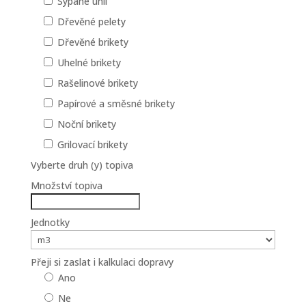
Sypané uhlí
Dřevěné pelety
Dřevěné brikety
Uhelné brikety
Rašelinové brikety
Papírové a směsné brikety
Noční brikety
Grilovací brikety
Vyberte druh (y) topiva
Množství topiva
Jednotky
Přeji si zaslat i kalkulaci dopravy
Ano
Ne