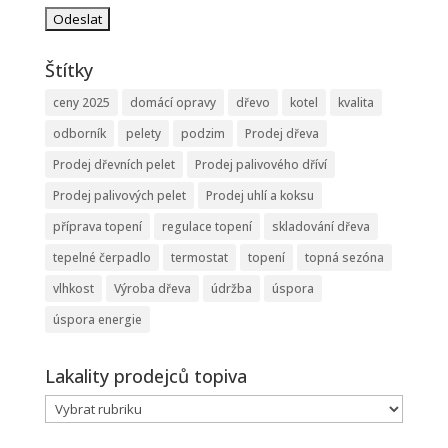
Štítky
ceny 2025
domácí opravy
dřevo
kotel
kvalita
odborník
pelety
podzim
Prodej dřeva
Prodej dřevních pelet
Prodej palivového dříví
Prodej palivových pelet
Prodej uhlí a koksu
příprava topení
regulace topení
skladování dřeva
tepelné čerpadlo
termostat
topení
topná sezóna
vlhkost
Výroba dřeva
údržba
úspora
úspora energie
Lakality prodejců topiva
Lakality
prodejců