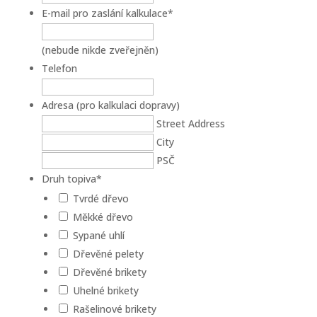
E-mail pro zaslání kalkulace
*
(nebude nikde zveřejněn)
Telefon
Adresa (pro kalkulaci dopravy)
Street Address
City
PSČ
Druh topiva
*
Tvrdé dřevo
Měkké dřevo
Sypané uhlí
Dřevěné pelety
Dřevěné brikety
Uhelné brikety
Rašelinové brikety