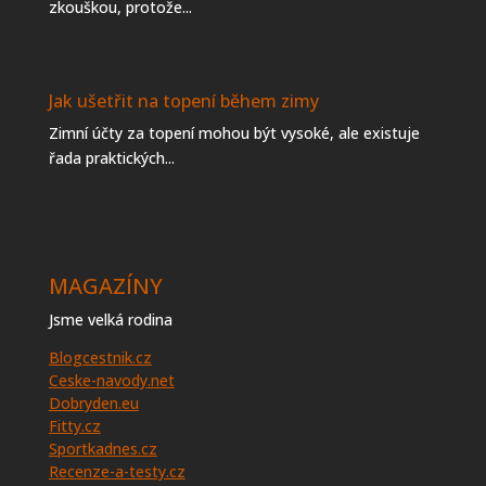
zkouškou, protože...
Jak ušetřit na topení během zimy
Zimní účty za topení mohou být vysoké, ale existuje
řada praktických...
MAGAZÍNY
Jsme velká rodina
Blogcestnik.cz
Ceske-navody.net
Dobryden.eu
Fitty.cz
Sportkadnes.cz
Recenze-a-testy.cz