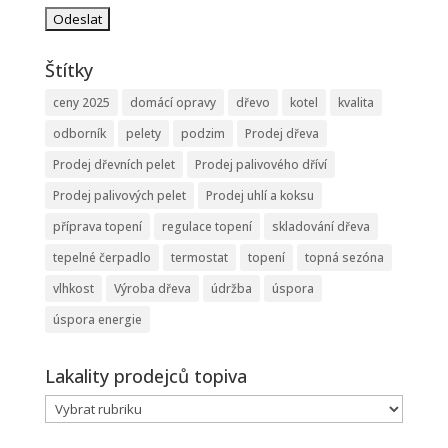
Štítky
ceny 2025
domácí opravy
dřevo
kotel
kvalita
odborník
pelety
podzim
Prodej dřeva
Prodej dřevních pelet
Prodej palivového dříví
Prodej palivových pelet
Prodej uhlí a koksu
příprava topení
regulace topení
skladování dřeva
tepelné čerpadlo
termostat
topení
topná sezóna
vlhkost
Výroba dřeva
údržba
úspora
úspora energie
Lakality prodejců topiva
Lakality
prodejců