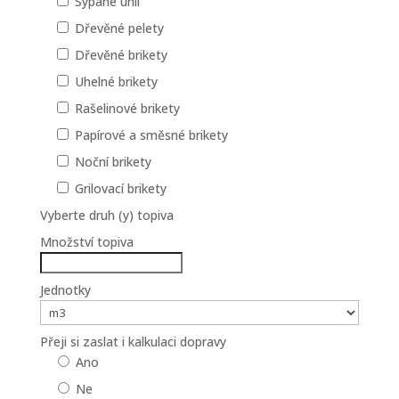
Sypané uhlí
Dřevěné pelety
Dřevěné brikety
Uhelné brikety
Rašelinové brikety
Papírové a směsné brikety
Noční brikety
Grilovací brikety
Vyberte druh (y) topiva
Množství topiva
Jednotky
Přeji si zaslat i kalkulaci dopravy
Ano
Ne