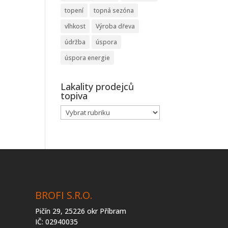
topení
topná sezóna
vlhkost
Výroba dřeva
údržba
úspora
úspora energie
Lakality prodejců
topiva
Lakality
prodejců
topiva
BROFI S.R.O.
Pičín 29, 25226 okr Příbram
IČ: 02940035