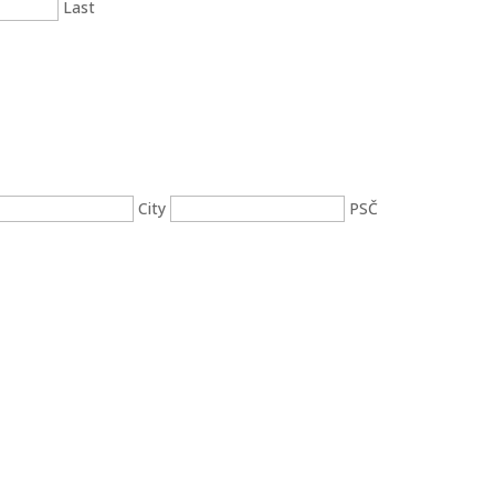
Last
City
PSČ