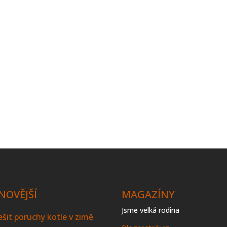
NOVĚJŠÍ
MAGAZÍNY
Jsme velká rodina
řešit poruchy kotle v zimě