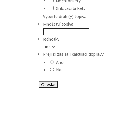
Noční brikety
Grilovací brikety
Vyberte druh (y) topiva
Množství topiva
Jednotky
Přeji si zaslat i kalkulaci dopravy
Ano
Ne