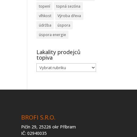
topení
topná sezóna
vlhkost
Výroba dřeva
údržba
úspora
úspora energie
Lakality prodejců
topiva
Lakality
prodejců
topiva
BROFI S.R.O.
Pičín 29, 25226 okr Příbram
IČ: 02940035