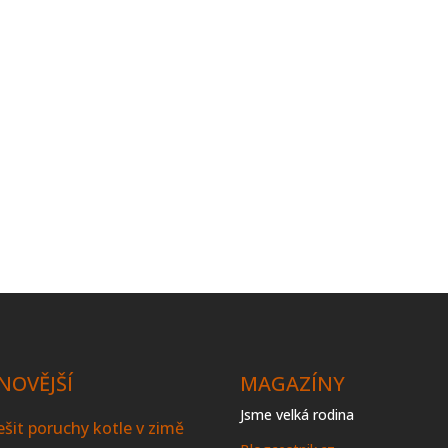
NOVĚJŠÍ
MAGAZÍNY
Jsme velká rodina
řešit poruchy kotle v zimě