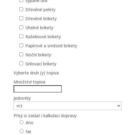
Sypané uhlí
Dřevěné pelety
Dřevěné brikety
Uhelné brikety
Rašelinové brikety
Papírové a směsné brikety
Noční brikety
Grilovací brikety
Vyberte druh (y) topiva
Množství topiva
Jednotky
Přeji si zaslat i kalkulaci dopravy
Ano
Ne