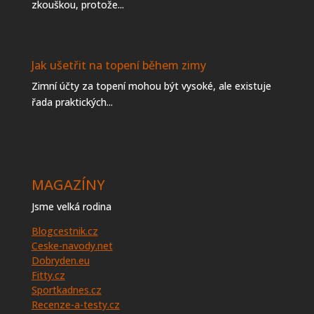
zkouškou, protože...
Jak ušetřit na topení během zimy
Zimní účty za topení mohou být vysoké, ale existuje
řada praktických...
MAGAZÍNY
Jsme velká rodina
Blogcestnik.cz
Ceske-navody.net
Dobryden.eu
Fitty.cz
Sportkadnes.cz
Recenze-a-testy.cz