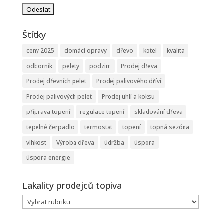
Štítky
ceny 2025
domácí opravy
dřevo
kotel
kvalita
odborník
pelety
podzim
Prodej dřeva
Prodej dřevních pelet
Prodej palivového dříví
Prodej palivových pelet
Prodej uhlí a koksu
příprava topení
regulace topení
skladování dřeva
tepelné čerpadlo
termostat
topení
topná sezóna
vlhkost
Výroba dřeva
údržba
úspora
úspora energie
Lakality prodejců topiva
Lakality
prodejců