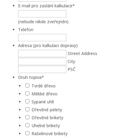
E-mail pro zaslání kalkulace
*
(nebude nikde zveřejněn)
Telefon
Adresa (pro kalkulaci dopravy)
Street Address
City
PSČ
Druh topiva
*
Tvrdé dřevo
Měkké dřevo
Sypané uhlí
Dřevěné pelety
Dřevěné brikety
Uhelné brikety
Rašelinové brikety