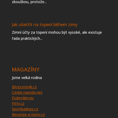
zkouškou, protože...
Jak ušetřit na topení během zimy
Zimní účty za topení mohou být vysoké, ale existuje
řada praktických...
MAGAZÍNY
Jsme velká rodina
Blogcestnik.cz
Ceske-navody.net
Dobryden.eu
Fitty.cz
Sportkadnes.cz
Recenze-a-testy.cz