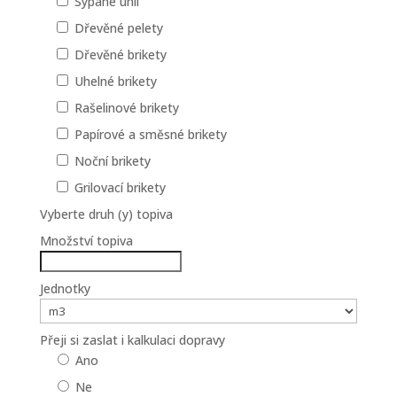
Sypané uhlí
Dřevěné pelety
Dřevěné brikety
Uhelné brikety
Rašelinové brikety
Papírové a směsné brikety
Noční brikety
Grilovací brikety
Vyberte druh (y) topiva
Množství topiva
Jednotky
Přeji si zaslat i kalkulaci dopravy
Ano
Ne