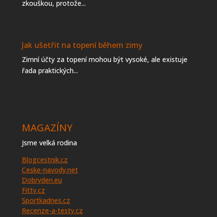
zkouškou, protože...
Jak ušetřit na topení během zimy
Zimní účty za topení mohou být vysoké, ale existuje
řada praktických...
MAGAZÍNY
Jsme velká rodina
Blogcestnik.cz
Ceske-navody.net
Dobryden.eu
Fitty.cz
Sportkadnes.cz
Recenze-a-testy.cz