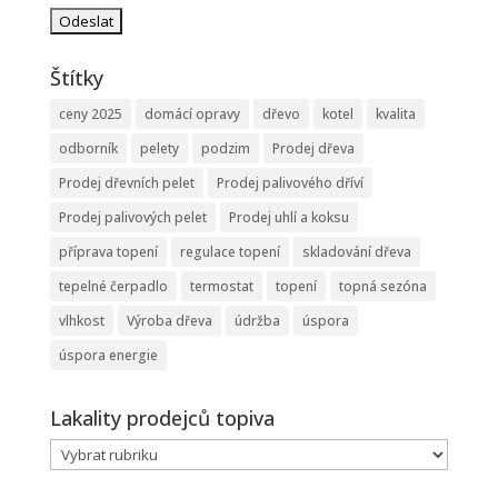
Štítky
ceny 2025
domácí opravy
dřevo
kotel
kvalita
odborník
pelety
podzim
Prodej dřeva
Prodej dřevních pelet
Prodej palivového dříví
Prodej palivových pelet
Prodej uhlí a koksu
příprava topení
regulace topení
skladování dřeva
tepelné čerpadlo
termostat
topení
topná sezóna
vlhkost
Výroba dřeva
údržba
úspora
úspora energie
Lakality prodejců topiva
Lakality
prodejců