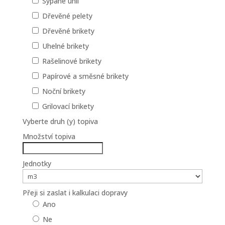
Sypané uhlí
Dřevěné pelety
Dřevěné brikety
Uhelné brikety
Rašelinové brikety
Papírové a směsné brikety
Noční brikety
Grilovací brikety
Vyberte druh (y) topiva
Množství topiva
Jednotky
Přeji si zaslat i kalkulaci dopravy
Ano
Ne