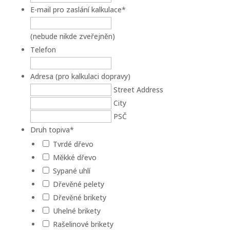
E-mail pro zaslání kalkulace
*
(nebude nikde zveřejněn)
Telefon
Adresa (pro kalkulaci dopravy)
Street Address
City
PSČ
Druh topiva
*
Tvrdé dřevo
Měkké dřevo
Sypané uhlí
Dřevěné pelety
Dřevěné brikety
Uhelné brikety
Rašelinové brikety