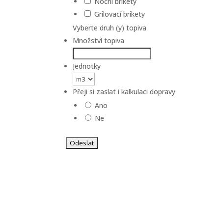
Noční brikety
Grilovací brikety
Vyberte druh (y) topiva
Množství topiva
Jednotky
Přeji si zaslat i kalkulaci dopravy
Ano
Ne