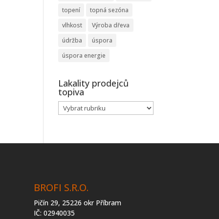
topení
topná sezóna
vlhkost
Výroba dřeva
údržba
úspora
úspora energie
Lakality prodejců
topiva
Lakality
prodejců
topiva
BROFI S.R.O.
Pičín 29, 25226 okr Příbram
IČ: 02940035