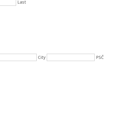
Last
City
PSČ