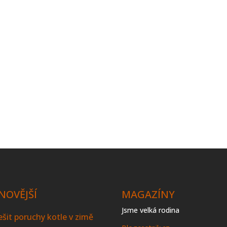
NOVĚJŠÍ
MAGAZÍNY
Jsme velká rodina
řešit poruchy kotle v zimě