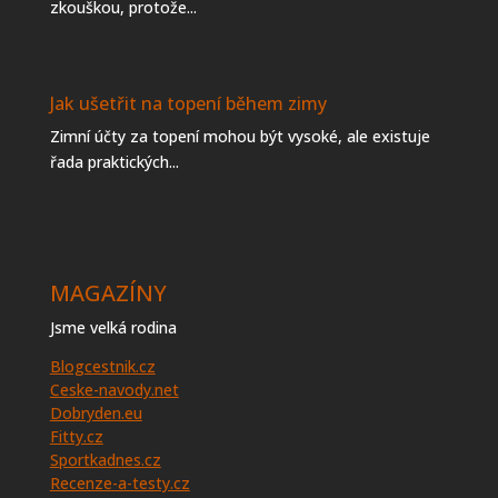
zkouškou, protože...
Jak ušetřit na topení během zimy
Zimní účty za topení mohou být vysoké, ale existuje
řada praktických...
MAGAZÍNY
Jsme velká rodina
Blogcestnik.cz
Ceske-navody.net
Dobryden.eu
Fitty.cz
Sportkadnes.cz
Recenze-a-testy.cz