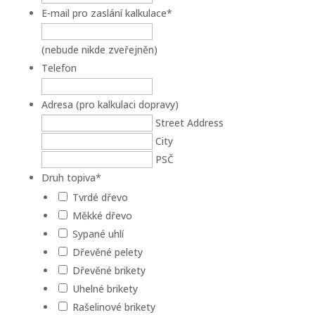
E-mail pro zaslání kalkulace
*
(nebude nikde zveřejněn)
Telefon
Adresa (pro kalkulaci dopravy)
Street Address
City
PSČ
Druh topiva
*
Tvrdé dřevo
Měkké dřevo
Sypané uhlí
Dřevěné pelety
Dřevěné brikety
Uhelné brikety
Rašelinové brikety