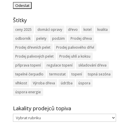
Štítky
ceny 2025
domácí opravy
dřevo
kotel
kvalita
odborník
pelety
podzim
Prodej dřeva
Prodej dřevních pelet
Prodej palivového dříví
Prodej palivových pelet
Prodej uhlí a koksu
příprava topení
regulace topení
skladování dřeva
tepelné čerpadlo
termostat
topení
topná sezóna
vlhkost
Výroba dřeva
údržba
úspora
úspora energie
Lakality prodejců topiva
Lakality
prodejců