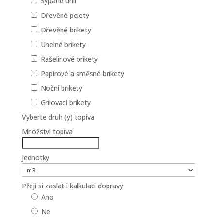
Sypané uhlí
Dřevěné pelety
Dřevěné brikety
Uhelné brikety
Rašelinové brikety
Papírové a směsné brikety
Noční brikety
Grilovací brikety
Vyberte druh (y) topiva
Množství topiva
Jednotky
Přeji si zaslat i kalkulaci dopravy
Ano
Ne