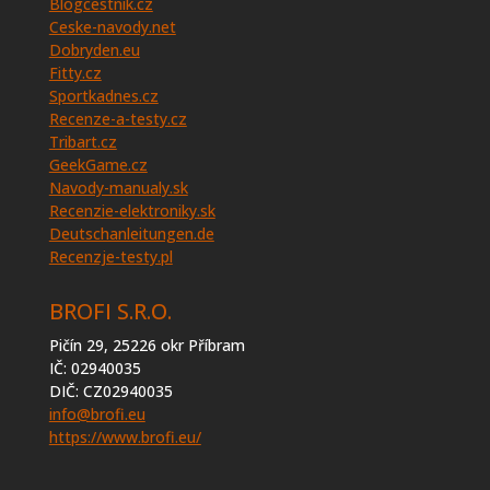
Blogcestnik.cz
Ceske-navody.net
Dobryden.eu
Fitty.cz
Sportkadnes.cz
Recenze-a-testy.cz
Tribart.cz
GeekGame.cz
Navody-manualy.sk
Recenzie-elektroniky.sk
Deutschanleitungen.de
Recenzje-testy.pl
BROFI S.R.O.
Pičín 29, 25226 okr Příbram
IČ: 02940035
DIČ: CZ02940035
info@brofi.eu
https://www.brofi.eu/