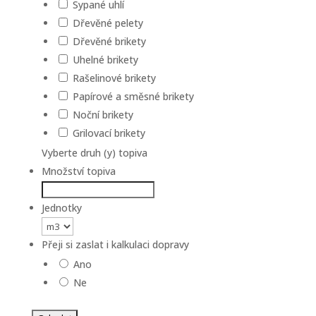
Sypané uhlí
Dřevěné pelety
Dřevěné brikety
Uhelné brikety
Rašelinové brikety
Papírové a směsné brikety
Noční brikety
Grilovací brikety
Vyberte druh (y) topiva
Množství topiva
Jednotky
Přeji si zaslat i kalkulaci dopravy
Ano
Ne