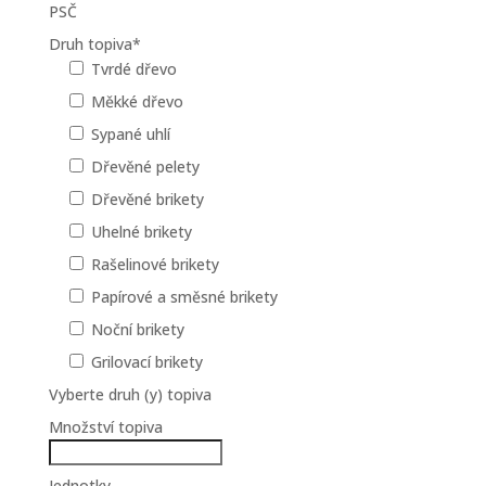
PSČ
Druh topiva
*
Tvrdé dřevo
Měkké dřevo
Sypané uhlí
Dřevěné pelety
Dřevěné brikety
Uhelné brikety
Rašelinové brikety
Papírové a směsné brikety
Noční brikety
Grilovací brikety
Vyberte druh (y) topiva
Množství topiva
Jednotky