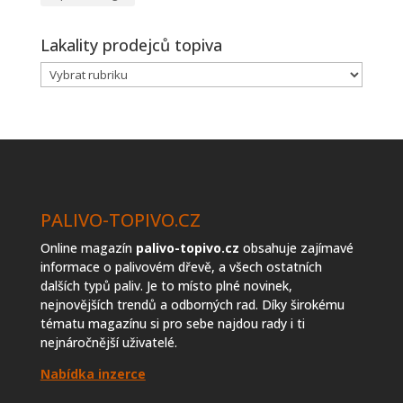
Lakality prodejců topiva
Lakality
prodejců
topiva
PALIVO-TOPIVO.CZ
Online magazín
palivo-topivo.cz
obsahuje zajímavé
informace o palivovém dřevě, a všech ostatních
dalších typů paliv. Je to místo plné novinek,
nejnovějších trendů a odborných rad. Díky širokému
tématu magazínu si pro sebe najdou rady i ti
nejnáročnější uživatelé.
Nabídka inzerce