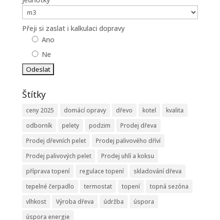
Přeji si zaslat i kalkulaci dopravy
Ano
Ne
Štítky
ceny 2025
domácí opravy
dřevo
kotel
kvalita
odborník
pelety
podzim
Prodej dřeva
Prodej dřevních pelet
Prodej palivového dříví
Prodej palivových pelet
Prodej uhlí a koksu
příprava topení
regulace topení
skladování dřeva
tepelné čerpadlo
termostat
topení
topná sezóna
vlhkost
Výroba dřeva
údržba
úspora
úspora energie