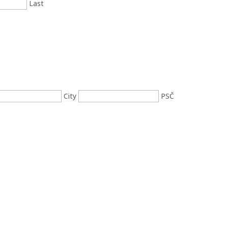
Last
City
PSČ