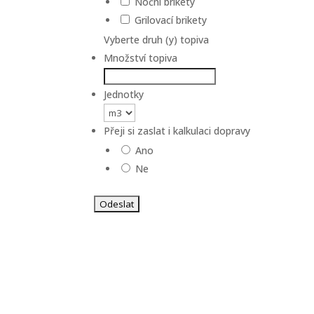
Noční brikety
Grilovací brikety
Vyberte druh (y) topiva
Množství topiva
Jednotky
Přeji si zaslat i kalkulaci dopravy
Ano
Ne