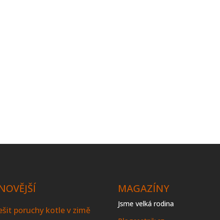
NOVĚJŠÍ
MAGAZÍNY
Jsme velká rodina
řešit poruchy kotle v zimě