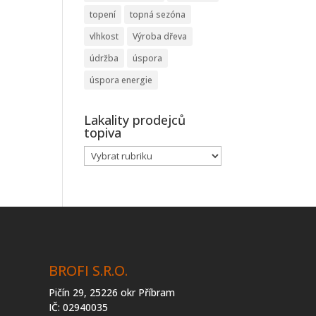
topení
topná sezóna
vlhkost
Výroba dřeva
údržba
úspora
úspora energie
Lakality prodejců
topiva
Lakality
prodejců
topiva
BROFI S.R.O.
Pičín 29, 25226 okr Příbram
IČ: 02940035