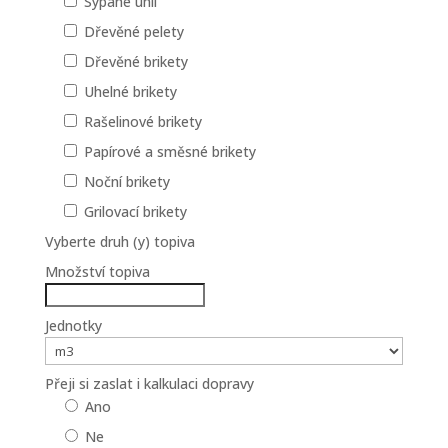
Sypané uhlí
Dřevěné pelety
Dřevěné brikety
Uhelné brikety
Rašelinové brikety
Papírové a směsné brikety
Noční brikety
Grilovací brikety
Vyberte druh (y) topiva
Množství topiva
Jednotky
Přeji si zaslat i kalkulaci dopravy
Ano
Ne