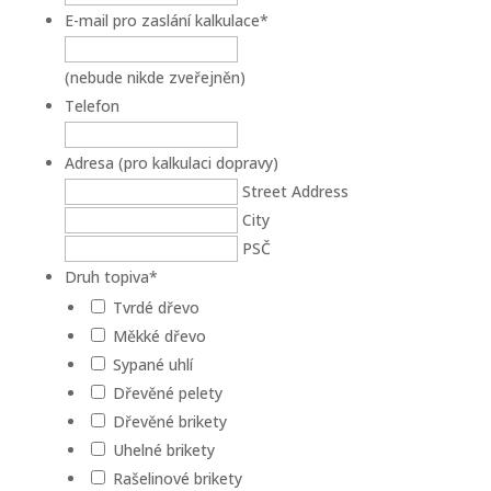
E-mail pro zaslání kalkulace
*
(nebude nikde zveřejněn)
Telefon
Adresa (pro kalkulaci dopravy)
Street Address
City
PSČ
Druh topiva
*
Tvrdé dřevo
Měkké dřevo
Sypané uhlí
Dřevěné pelety
Dřevěné brikety
Uhelné brikety
Rašelinové brikety