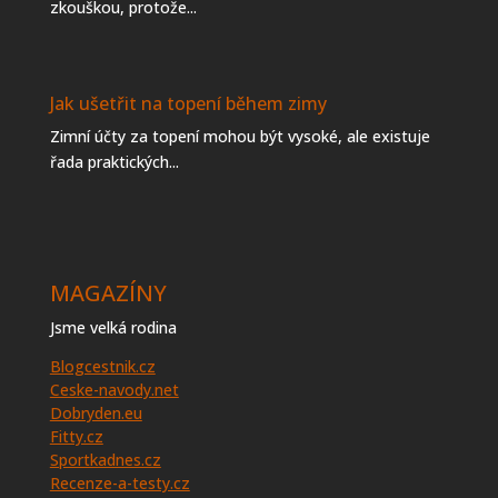
zkouškou, protože...
Jak ušetřit na topení během zimy
Zimní účty za topení mohou být vysoké, ale existuje
řada praktických...
MAGAZÍNY
Jsme velká rodina
Blogcestnik.cz
Ceske-navody.net
Dobryden.eu
Fitty.cz
Sportkadnes.cz
Recenze-a-testy.cz