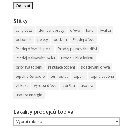
Štítky
ceny 2025
domácí opravy
dřevo
kotel
kvalita
odborník
pelety
podzim
Prodej dřeva
Prodej dřevních pelet
Prodej palivového dříví
Prodej palivových pelet
Prodej uhlí a koksu
příprava topení
regulace topení
skladování dřeva
tepelné čerpadlo
termostat
topení
topná sezóna
vlhkost
Výroba dřeva
údržba
úspora
úspora energie
Lakality prodejců topiva
Lakality
prodejců