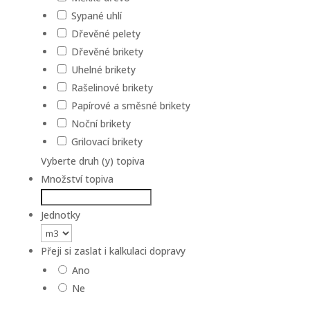
Sypané uhlí
Dřevěné pelety
Dřevěné brikety
Uhelné brikety
Rašelinové brikety
Papírové a směsné brikety
Noční brikety
Grilovací brikety
Vyberte druh (y) topiva
Množství topiva
Jednotky
Přeji si zaslat i kalkulaci dopravy
Ano
Ne