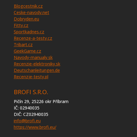
Blogcestnik.cz
Ceske-navody.net
Dobryden.eu
Fitty.cz
Sportkadnes.cz
Recenze-a-testy.cz
Tribart.cz
GeekGame.cz
Navody-manualy.sk
Recenzie-elektroniky.sk
Deutschanleitungen.de
Recenzje-testy.pl
BROFI S.R.O.
Pičín 29, 25226 okr Příbram
IČ: 02940035
DIČ: CZ02940035
info@brofi.eu
https://www.brofi.eu/