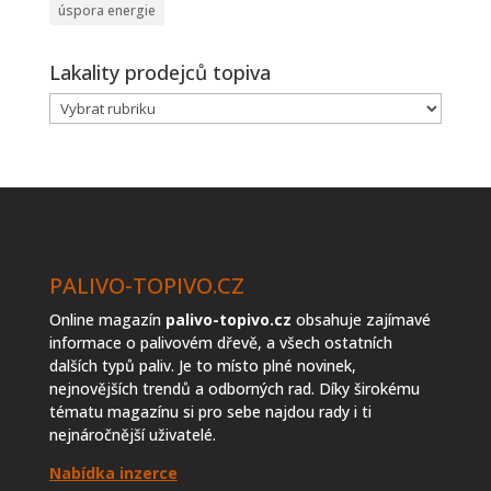
úspora energie
Lakality prodejců topiva
Lakality
prodejců
topiva
PALIVO-TOPIVO.CZ
Online magazín
palivo-topivo.cz
obsahuje zajímavé
informace o palivovém dřevě, a všech ostatních
dalších typů paliv. Je to místo plné novinek,
nejnovějších trendů a odborných rad. Díky širokému
tématu magazínu si pro sebe najdou rady i ti
nejnáročnější uživatelé.
Nabídka inzerce