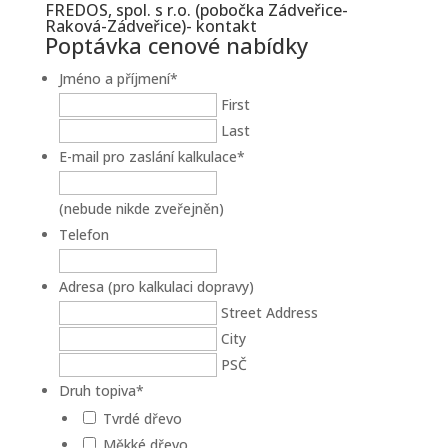
FREDOS, spol. s r.o. (pobočka Zádveřice-
Raková-Zádveřice)- kontakt
Poptávka cenové nabídky
Jméno a příjmení
*
First
Last
E-mail pro zaslání kalkulace
*
(nebude nikde zveřejněn)
Telefon
Adresa (pro kalkulaci dopravy)
Street Address
City
PSČ
Druh topiva
*
Tvrdé dřevo
Měkké dřevo