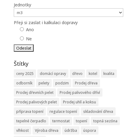
Jednotky
Přeji si zaslat i kalkulaci dopravy
Ano
Ne
Štítky
ceny 2025
domácí opravy
dřevo
kotel
kvalita
odborník
pelety
podzim
Prodej dřeva
Prodej dřevních pelet
Prodej palivového dříví
Prodej palivových pelet
Prodej uhlí a koksu
příprava topení
regulace topení
skladování dřeva
tepelné čerpadlo
termostat
topení
topná sezóna
vlhkost
Výroba dřeva
údržba
úspora