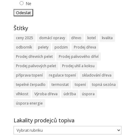
Ne
Štítky
ceny 2025
domácí opravy
dřevo
kotel
kvalita
odborník
pelety
podzim
Prodej dřeva
Prodej dřevních pelet
Prodej palivového dříví
Prodej palivových pelet
Prodej uhlí a koksu
příprava topení
regulace topení
skladování dřeva
tepelné čerpadlo
termostat
topení
topná sezóna
vlhkost
Výroba dřeva
údržba
úspora
úspora energie
Lakality prodejců topiva
Lakality