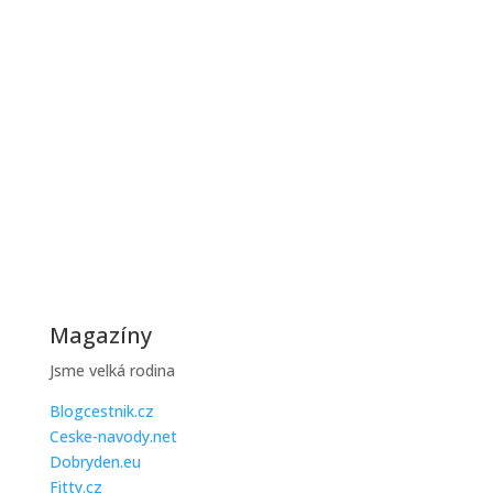
Zimní období je pro většinu domácností zatěžkávací
zkouškou, protože...
Jak ušetřit na topení během zimy
Zimní účty za topení mohou být vysoké, ale existuje
řada praktických...
Magazíny
Jsme velká rodina
Blogcestnik.cz
Ceske-navody.net
Dobryden.eu
Fitty.cz