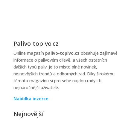
prodejců
topiva
Palivo-topivo.cz
Online magazín
palivo-topivo.cz
obsahuje zajímavé
informace o palivovém dřevě, a všech ostatních
dalších typů paliv. Je to místo plné novinek,
nejnovějších trendů a odborných rad. Díky širokému
tématu magazínu si pro sebe najdou rady i ti
nejnáročnější uživatelé.
Nabídka inzerce
Nejnovější
Jak řešit poruchy kotle v zimě