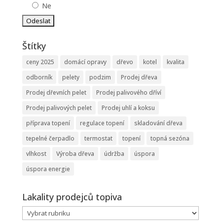
Ne
Štítky
ceny 2025
domácí opravy
dřevo
kotel
kvalita
odborník
pelety
podzim
Prodej dřeva
Prodej dřevních pelet
Prodej palivového dříví
Prodej palivových pelet
Prodej uhlí a koksu
příprava topení
regulace topení
skladování dřeva
tepelné čerpadlo
termostat
topení
topná sezóna
vlhkost
Výroba dřeva
údržba
úspora
úspora energie
Lakality prodejců topiva
Lakality