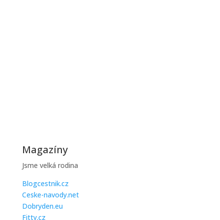
Zimní období je pro většinu domácností zatěžkávací
zkouškou, protože...
Jak ušetřit na topení během zimy
Zimní účty za topení mohou být vysoké, ale existuje
řada praktických...
Magazíny
Jsme velká rodina
Blogcestnik.cz
Ceske-navody.net
Dobryden.eu
Fitty.cz