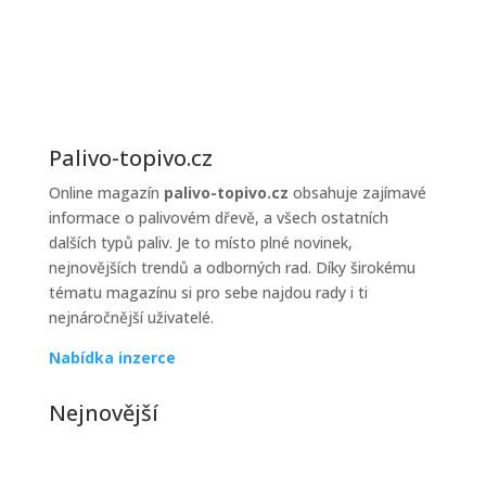
prodejců
topiva
Palivo-topivo.cz
Online magazín
palivo-topivo.cz
obsahuje zajímavé
informace o palivovém dřevě, a všech ostatních
dalších typů paliv. Je to místo plné novinek,
nejnovějších trendů a odborných rad. Díky širokému
tématu magazínu si pro sebe najdou rady i ti
nejnáročnější uživatelé.
Nabídka inzerce
Nejnovější
Jak řešit poruchy kotle v zimě