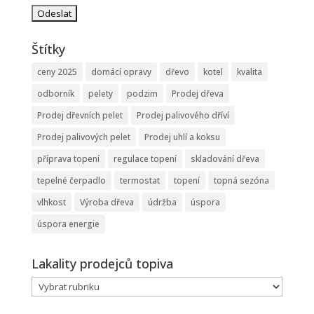
Štítky
ceny 2025
domácí opravy
dřevo
kotel
kvalita
odborník
pelety
podzim
Prodej dřeva
Prodej dřevních pelet
Prodej palivového dříví
Prodej palivových pelet
Prodej uhlí a koksu
příprava topení
regulace topení
skladování dřeva
tepelné čerpadlo
termostat
topení
topná sezóna
vlhkost
Výroba dřeva
údržba
úspora
úspora energie
Lakality prodejců topiva
Lakality
prodejců