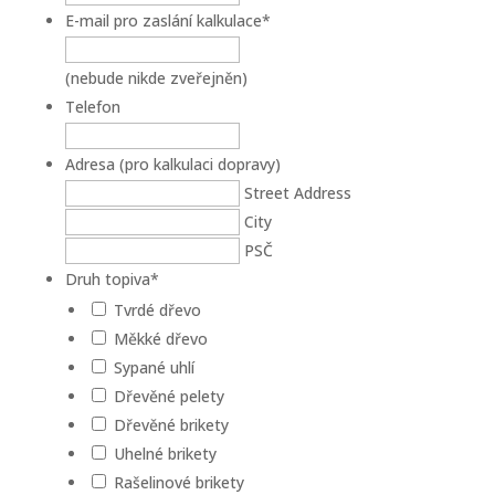
E-mail pro zaslání kalkulace
*
(nebude nikde zveřejněn)
Telefon
Adresa (pro kalkulaci dopravy)
Street Address
City
PSČ
Druh topiva
*
Tvrdé dřevo
Měkké dřevo
Sypané uhlí
Dřevěné pelety
Dřevěné brikety
Uhelné brikety
Rašelinové brikety