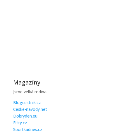
zkouškou, protože...
Jak ušetřit na topení během zimy
Zimní účty za topení mohou být vysoké, ale existuje
řada praktických...
Magazíny
Jsme velká rodina
Blogcestnik.cz
Ceske-navody.net
Dobryden.eu
Fitty.cz
Sportkadnes.cz