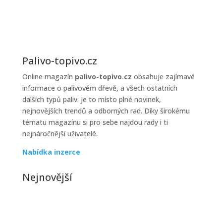
topiva
Palivo-topivo.cz
Online magazín
palivo-topivo.cz
obsahuje zajímavé
informace o palivovém dřevě, a všech ostatních
dalších typů paliv. Je to místo plné novinek,
nejnovějších trendů a odborných rad. Díky širokému
tématu magazínu si pro sebe najdou rady i ti
nejnáročnější uživatelé.
Nabídka inzerce
Nejnovější
Jak řešit poruchy kotle v zimě
Zimní období je pro většinu domácností zatěžkávací