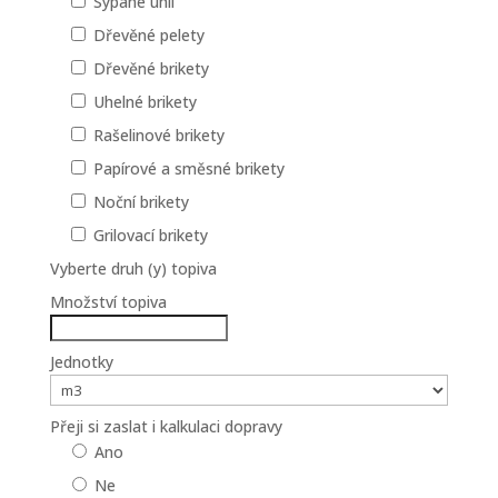
Sypané uhlí
Dřevěné pelety
Dřevěné brikety
Uhelné brikety
Rašelinové brikety
Papírové a směsné brikety
Noční brikety
Grilovací brikety
Vyberte druh (y) topiva
Množství topiva
Jednotky
Přeji si zaslat i kalkulaci dopravy
Ano
Ne