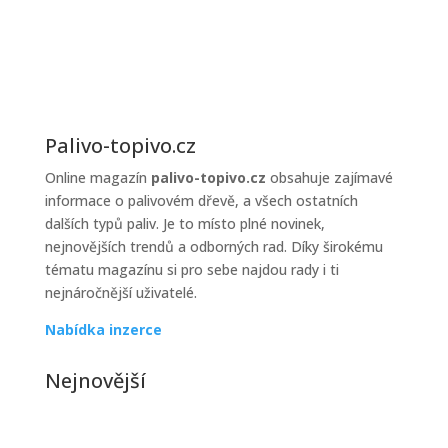
prodejců
topiva
Palivo-topivo.cz
Online magazín
palivo-topivo.cz
obsahuje zajímavé
informace o palivovém dřevě, a všech ostatních
dalších typů paliv. Je to místo plné novinek,
nejnovějších trendů a odborných rad. Díky širokému
tématu magazínu si pro sebe najdou rady i ti
nejnáročnější uživatelé.
Nabídka inzerce
Nejnovější
Jak řešit poruchy kotle v zimě