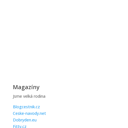
Zimní období je pro většinu domácností zatěžkávací
zkouškou, protože...
Jak ušetřit na topení během zimy
Zimní účty za topení mohou být vysoké, ale existuje
řada praktických...
Magazíny
Jsme velká rodina
Blogcestnik.cz
Ceske-navody.net
Dobryden.eu
Fitty.cz