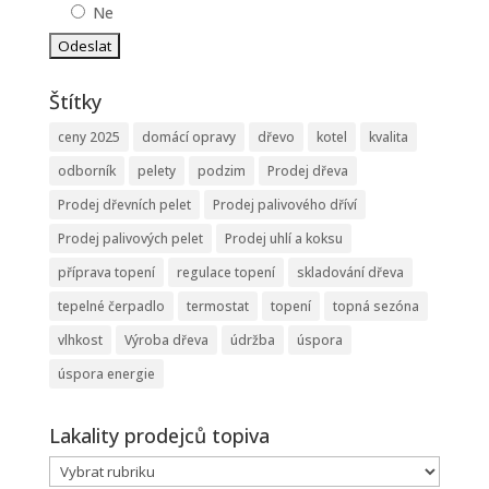
Ne
Štítky
ceny 2025
domácí opravy
dřevo
kotel
kvalita
odborník
pelety
podzim
Prodej dřeva
Prodej dřevních pelet
Prodej palivového dříví
Prodej palivových pelet
Prodej uhlí a koksu
příprava topení
regulace topení
skladování dřeva
tepelné čerpadlo
termostat
topení
topná sezóna
vlhkost
Výroba dřeva
údržba
úspora
úspora energie
Lakality prodejců topiva
Lakality