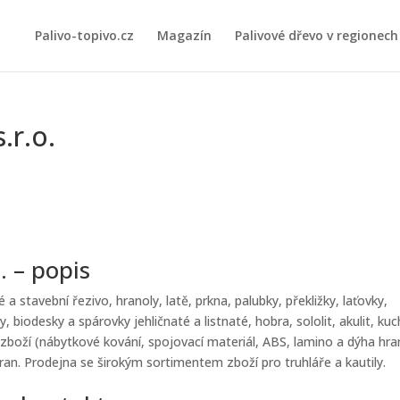
Palivo-topivo.cz
Magazín
Palivové dřevo v regionech
r.o.
 – popis
 stavební řezivo, hranoly, latě, prkna, palubky, překližky, laťovky,
biodesky a spárovky jehličnaté a listnaté, hobra, sololit, akulit, ku
boží (nábytkové kování, spojovací materiál, ABS, lamino a dýha hra
ran. Prodejna se širokým sortimentem zboží pro truhláře a kautily.