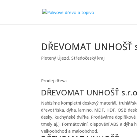
DŘEVOMAT UNHOŠŤ s.
Pletený Újezd
,
Středočeský kraj
Prodej dřeva
DŘEVOMAT UNHOŠŤ s.r.o.
Nabízíme kompletní deskový materiál, truhlářské a
dřevotříska, dýha, lamino, MDF, HDF, OSB desky, 
desky, kuchyňské dvířka. Prodáváme doplňkové z
tmely aj.). Formátování, olepování ABS a dýha h
Velkoobchod a maloobchod.