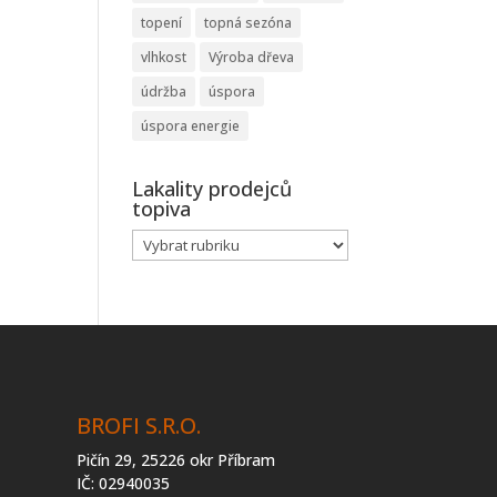
topení
topná sezóna
vlhkost
Výroba dřeva
údržba
úspora
úspora energie
Lakality prodejců
topiva
Lakality
prodejců
topiva
BROFI S.R.O.
Pičín 29, 25226 okr Příbram
IČ: 02940035