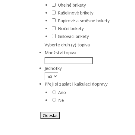
Uhelné brikety
Rašelinové brikety
Papírové a směsné brikety
Noční brikety
Grilovací brikety
Vyberte druh (y) topiva
Množství topiva
Jednotky
Přeji si zaslat i kalkulaci dopravy
Ano
Ne