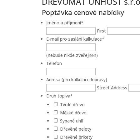
DŘEVOMAT UNHOŠŤ s.r.o.
Poptávka cenové nabídky
Jméno a příjmení
*
First
E-mail pro zaslání kalkulace
*
(nebude nikde zveřejněn)
Telefon
Adresa (pro kalkulaci dopravy)
Street Address
Druh topiva
*
Tvrdé dřevo
Měkké dřevo
Sypané uhlí
Dřevěné pelety
Dřevěné brikety