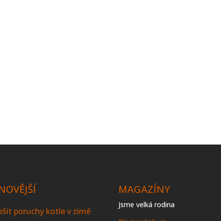
NOVĚJŠÍ
MAGAZÍNY
Jsme velká rodina
řešit poruchy kotle v zimě