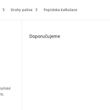
Druhy paliva
Poptávka kalkulace
Doporučujeme
chyňské
ny,