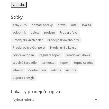
Štítky
ceny 2025
domácí opravy
dřevo
kotel
kvalita
odborník
pelety
podzim
Prodej dřeva
Prodej dřevních pelet
Prodej palivového dříví
Prodej palivových pelet
Prodej uhlí a koksu
příprava topení
regulace topení
skladování dřeva
tepelné čerpadlo
termostat
topení
topná sezóna
vlhkost
Výroba dřeva
údržba
úspora
úspora energie
Lakality prodejců topiva
Lakality
prodejců