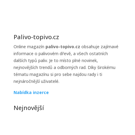
topiva
Palivo-topivo.cz
Online magazín
palivo-topivo.cz
obsahuje zajímavé
informace o palivovém dřevě, a všech ostatních
dalších typů paliv. Je to místo plné novinek,
nejnovějších trendů a odborných rad. Díky širokému
tématu magazínu si pro sebe najdou rady i ti
nejnáročnější uživatelé.
Nabídka inzerce
Nejnovější
Jak řešit poruchy kotle v zimě
Zimní období je pro většinu domácností zatěžkávací