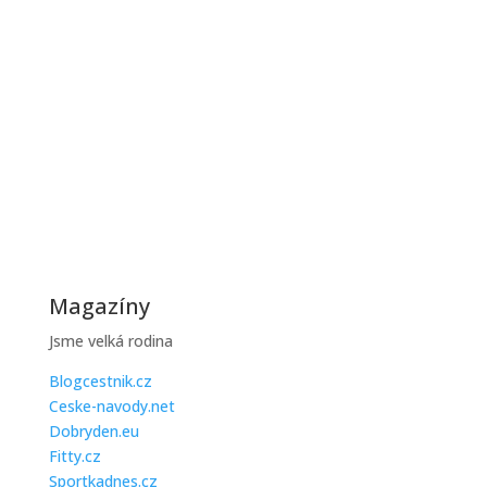
zkouškou, protože...
Jak ušetřit na topení během zimy
Zimní účty za topení mohou být vysoké, ale existuje
řada praktických...
Magazíny
Jsme velká rodina
Blogcestnik.cz
Ceske-navody.net
Dobryden.eu
Fitty.cz
Sportkadnes.cz