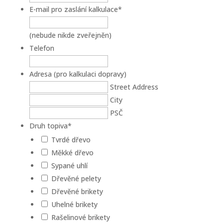
E-mail pro zaslání kalkulace
*
(nebude nikde zveřejněn)
Telefon
Adresa (pro kalkulaci dopravy)
Street Address
City
PSČ
Druh topiva
*
Tvrdé dřevo
Měkké dřevo
Sypané uhlí
Dřevěné pelety
Dřevěné brikety
Uhelné brikety
Rašelinové brikety