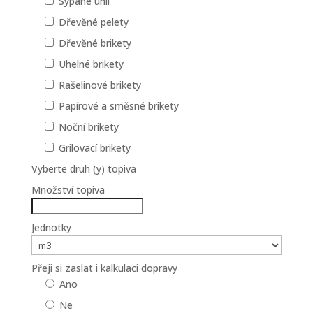
Sypané uhlí
Dřevěné pelety
Dřevěné brikety
Uhelné brikety
Rašelinové brikety
Papírové a směsné brikety
Noční brikety
Grilovací brikety
Vyberte druh (y) topiva
Množství topiva
Jednotky
Přeji si zaslat i kalkulaci dopravy
Ano
Ne