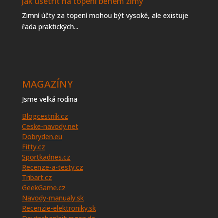
Jak ušetřit na topení během zimy
Zimní účty za topení mohou být vysoké, ale existuje
řada praktických...
MAGAZÍNY
Jsme velká rodina
Blogcestnik.cz
Ceske-navody.net
Dobryden.eu
Fitty.cz
Sportkadnes.cz
Recenze-a-testy.cz
Tribart.cz
GeekGame.cz
Navody-manualy.sk
Recenzie-elektroniky.sk