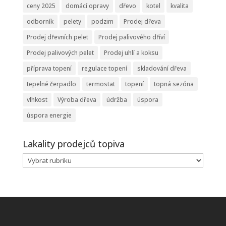
ceny 2025
domácí opravy
dřevo
kotel
kvalita
odborník
pelety
podzim
Prodej dřeva
Prodej dřevních pelet
Prodej palivového dříví
Prodej palivových pelet
Prodej uhlí a koksu
příprava topení
regulace topení
skladování dřeva
tepelné čerpadlo
termostat
topení
topná sezóna
vlhkost
Výroba dřeva
údržba
úspora
úspora energie
Lakality prodejců topiva
Lakality
prodejců
topiva